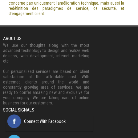
concerne pas uniquement l’amélioration technique, mais aussi la
redéfinition des paradigmes de service, de sécurité, et
d’engagement client.
ABOUT US
We use our thoughts along with the most
advanced technology to design and realize web
designs, web development, internet marketing
etc.
Our personalized services are based on client
satisfaction at the affordable cost. With
esteemed clients around the world and
constantly growing area of services, we are
ready to confer amazing new and exclusive for
your company. We are taking care of online
business for our customers.
SOCIAL SIGNALS
Connect With Facebook