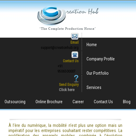
Email
Home
support@creationhub.org
Company Profile
Contact Us
+91
9506500007
Our Portfolio
Send Enquiry
Services
Click here
Outsourcing
Online Brochure
Career
Contact Us
Blog
À l’ère du numérique, la mobilité n’est plus une option mais un
impératif pour les entreprises souhaitant rester compétitives. La
prolifération des appareils mobiles, combinée à l’évolution