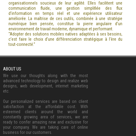
organisationnels soucieux de leur agilité. Elles facilitent une
communication fluide, une gestion simplifiée des flux
d’information en temps réel et une expérience utilisateur
améliorée. La maîtrise de ces outils, combinée à une stratégie
numérique bien pensée, constitue la pierre angulaire d’un
environnement de travail moderne, dynamique et performant.
“Adopter des solutions mobiles natives adaptées à ses besoins,
c’est faire le choix d’une différenciation stratégique à l’ère du
tout-connecté.”
ABOUT US
We use our thoughts along with the most
advanced technology to design and realize web
designs, web development, internet marketing
etc.
Our personalized services are based on client
satisfaction at the affordable cost. With
esteemed clients around the world and
constantly growing area of services, we are
ready to confer amazing new and exclusive for
your company. We are taking care of online
business for our customers.