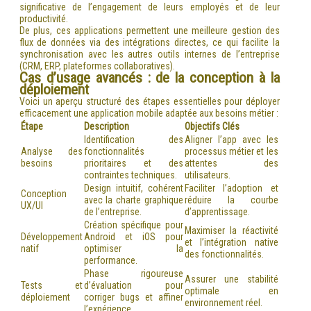
significative de l’engagement de leurs employés et de leur
productivité.
De plus, ces applications permettent une meilleure gestion des
flux de données via des intégrations directes, ce qui facilite la
synchronisation avec les autres outils internes de l’entreprise
(CRM, ERP, plateformes collaboratives).
Cas d’usage avancés : de la conception à la
déploiement
Voici un aperçu structuré des étapes essentielles pour déployer
efficacement une application mobile adaptée aux besoins métier :
Étape
Description
Objectifs Clés
Identification des
Aligner l’app avec les
Analyse des
fonctionnalités
processus métier et les
besoins
prioritaires et des
attentes des
contraintes techniques.
utilisateurs.
Design intuitif, cohérent
Faciliter l’adoption et
Conception
avec la charte graphique
réduire la courbe
UX/UI
de l’entreprise.
d’apprentissage.
Création spécifique pour
Maximiser la réactivité
Développement
Android et iOS pour
et l’intégration native
natif
optimiser la
des fonctionnalités.
performance.
Phase rigoureuse
Assurer une stabilité
Tests et
d’évaluation pour
optimale en
déploiement
corriger bugs et affiner
environnement réel.
l’expérience.