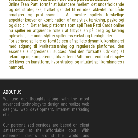
Online Teen Patti formår at balancere mellem det underholdende
og det strategiske, hvilket gør det til en ideel aktivitet for både
amatører og professionelle. At mestre spillets forskellige
aspekter kræver en kombination af analytisk tænkning, psykologi
og disciplin. Det er her, platforms som spil Teen Patti Cards online
nu spiller en afgørende rolle i at tilbyde en pålidelig og lærerig
oplevelse, der understøtter spillerens vækst og færdigheder.
For seriøse spillere er forståelsen af spillets dynamik, kombineret
med adgang til kvalitetstræning og regulerede platforme, den
essensielle ingrediens i succes. Med den fortsatte udvikling af
teknologi og kompetence, bliver Teen Patti mere end blot et spil—
det bliver en kunstform, hvor strategi og intuitivt spil kombineres i
harmoni.
ABOUT US
We use our thoughts along with the most
advanced technology to design and realize web
designs, web development, internet marketing
etc.
Our personalized services are based on client
satisfaction at the affordable cost. With
esteemed clients around the world and