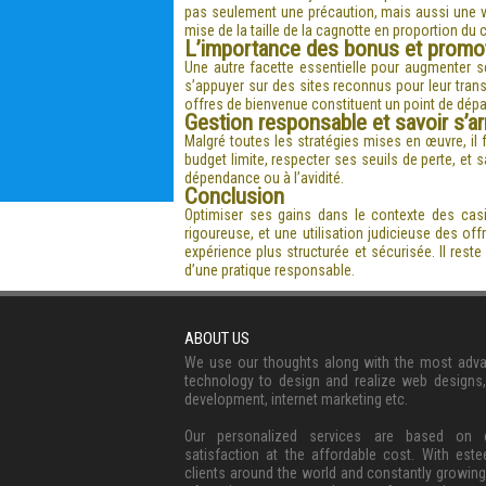
pas seulement une précaution, mais aussi une véri
mise de la taille de la cagnotte en proportion du c
L’importance des bonus et promo
Une autre facette essentielle pour augmenter s
s’appuyer sur des sites reconnus pour leur tra
offres de bienvenue constituent un point de dépar
Gestion responsable et savoir s’ar
Malgré toutes les stratégies mises en œuvre, il f
budget limite, respecter ses seuils de perte, et s
dépendance ou à l’avidité.
Conclusion
Optimiser ses gains dans le contexte des cas
rigoureuse, et une utilisation judicieuse des o
expérience plus structurée et sécurisée. Il res
d’une pratique responsable.
ABOUT US
We use our thoughts along with the most adv
technology to design and realize web designs
development, internet marketing etc.
Our personalized services are based on c
satisfaction at the affordable cost. With est
clients around the world and constantly growing