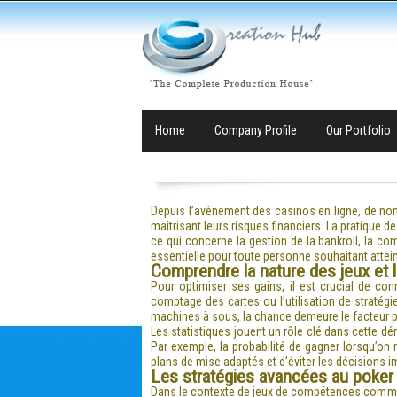
Home
Company Profile
Our Portfolio
Depuis l’avènement des casinos en ligne, de no
maîtrisant leurs risques financiers. La pratique 
ce qui concerne la gestion de la bankroll, la co
essentielle pour toute personne souhaitant atte
Comprendre la nature des jeux et l
Pour optimiser ses gains, il est crucial de con
comptage des cartes ou l’utilisation de straté
machines à sous, la chance demeure le facteur pré
Les statistiques jouent un rôle clé dans cette d
Par exemple, la probabilité de gagner lorsqu’on 
plans de mise adaptés et d’éviter les décisions i
Les stratégies avancées au poker e
Dans le contexte de jeux de compétences comme le