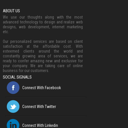
ABOUT US
We use our thoughts along with the most
advanced technology to design and realize web
designs, web development, internet marketing
etc.
Our personalized services are based on client
satisfaction at the affordable cost. With
esteemed clients around the world and
constantly growing area of services, we are
ready to confer amazing new and exclusive for
your company. We are taking care of online
business for our customers.
SOCIAL SIGNALS
Connect With Facebook
Connect With Twitter
Connect With Linkedin