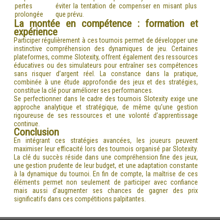
pertes
éviter la tentation de compenser en misant plus
prolongée
que prévu.
La montée en compétence : formation et
expérience
Participer régulièrement à ces tournois permet de développer une
instinctive compréhension des dynamiques de jeu. Certaines
plateformes, comme Slotexity, offrent également des ressources
éducatives ou des simulateurs pour entraîner ses compétences
sans risquer d’argent réel. La constance dans la pratique,
combinée à une étude approfondie des jeux et des stratégies,
constitue la clé pour améliorer ses performances.
Se perfectionner dans le cadre des tournois Slotexity exige une
approche analytique et stratégique, de même qu’une gestion
rigoureuse de ses ressources et une volonté d’apprentissage
continue.
Conclusion
En intégrant ces stratégies avancées, les joueurs peuvent
maximiser leur efficacité lors des tournois organisé par Slotexity.
La clé du succès réside dans une compréhension fine des jeux,
une gestion prudente de leur budget, et une adaptation constante
à la dynamique du tournoi. En fin de compte, la maîtrise de ces
éléments permet non seulement de participer avec confiance
mais aussi d’augmenter ses chances de gagner des prix
significatifs dans ces compétitions palpitantes.