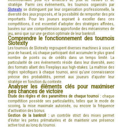
stratégie. Parmi ces événements, les tournois organisés par
Slotexity
se distinguent par leur organisation professionnelle, la
diversité des jeux proposés, et la possibilité de remporter des prix
importants. Pour les joueurs aspirant à exceller dans ces
compétitions, il est essentiel d’adopter des stratégies affinées,
basées sur une compréhension approfondie des mécanismes de
jeu, ainsi que sur une gestion optimale de leur bankroll.
Comprendre le fonctionnement des tournois
Slotexity
Les tournois de Slotexity regroupent diverses machines à sous et
jeux de hasard, où chaque participant doit accumuler le plus grand
nombre de points ou de crédits dans un temps limité. La
particularité de ces événements réside dans leur diversité, avec
des formats allant des Freeplays aux high-stakes. La maîtrise des
règles spécifiques à chaque tournoi, ainsi qu’une connaissance
précise des probabilités, permet aux joueurs d’ajuster leur
stratégie en fonction du contexte.
Analyser les éléments clés pour maximiser
ses chances de victoire
Étude des règles et des paramètres de chaque tournoi :
chaque
compétition possède ses particularités, telles que le mode de
scoring, la mise maximale autorisée, ou encore la fréquence
d’activation des bonus.
Gestion de la bankroll :
un contrôle strict des mises permet
d’éviter les pertes prématurées et de maintenir une présence
active tout au long du tournoi.