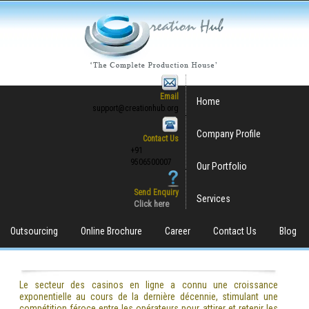
Email
Home
support@creationhub.org
Company Profile
Contact Us
+91
9506500007
Our Portfolio
Send Enquiry
Services
Click here
Outsourcing
Online Brochure
Career
Contact Us
Blog
Le secteur des casinos en ligne a connu une croissance
exponentielle au cours de la dernière décennie, stimulant une
compétition féroce entre les opérateurs pour attirer et retenir les