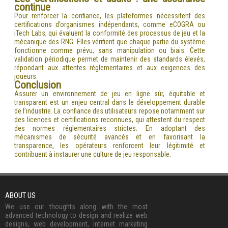
continue
Pour renforcer la confiance, les plateformes nécessitent des
certifications d’organismes indépendants, comme eCOGRA ou
iTech Labs, qui évaluent la conformité des processus de jeu et la
mécanique des RNG. Elles vérifient que chaque partie du système
fonctionne comme prévu, sans manipulation ou biais. Cette
validation périodique permet de maintenir des standards élevés,
répondant aux attentes réglementaires et aux exigences des
joueurs.
Conclusion
Assurer un environnement de jeu en ligne sûr, équitable et
transparent est un enjeu central dans le développement durable
de l’industrie. La confiance des utilisateurs repose notamment sur
des licences et certifications reconnues, qui attestent du respect
des normes réglementaires strictes. En adoptant des
mécanismes de sécurité avancés et en favorisant la
transparence, les opérateurs renforcent leur légitimité et
contribuent à instaurer une culture de jeu responsable.
ABOUT US
We use our thoughts along with the most
advanced technology to design and realize web
designs, web development, internet marketing