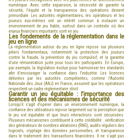
numérique. Avec cette expansion, la nécessité de garantir la
sécurité, l’équité et la transparence des opérations devient
primordiale. Les autorités réglementaires, les opérateurs et les
joueurs eux-mêmes ont un intérêt commun à instaurer un
environnement de jeu fiable, surtout dans un contexte où des
enjeux financiers importants sont en jeu.
Les fondements de la réglementation dans le
jeu en ligne
La réglementation autour du jeu en ligne repose sur plusieurs
piliers fondamentaux, notamment la protection des joueurs
contre la fraude, la prévention du jeu compulsif, et la garantie
d’une rémunération juste pour tous les participants. En Europe,
par exemple, la législation évolue pour harmoniser les standards
afin d’encourager la confiance dans l’industrie. Les licences
délivrées par les autorités compétentes, comme l’Autorité
Nationale des Jeux (ANJ) en France, assurent que les opérateurs
respectent un cadre réglementaire strict.
Garantir un jeu équitable : l’importance des
licences et des mécanismes de sécurité
Lorsqu’il s’agit d’opérer dans un environnement numérique, la
confiance des utilisateurs repose largement sur la perception que
le jeu est équitable et que leurs interactions sont sécurisées.
Plusieurs mécanismes contribuent à cette crédibilité : vérification
des générateurs de nombres aléatoires (RNG), audits réguliers des
logiciels, cryptage des données personnelles, et transparence
dans le traitement des transactions financières. Il ne s’agit pas