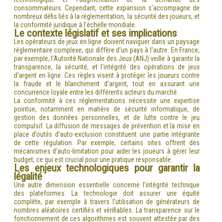
consommateurs. Cependant, cette expansion s’accompagne de
nombreux défis liés à la réglementation, la sécurité des joueurs, et
la conformité juridique à l’échelle mondiale.
Le contexte législatif et ses implications
Les opérateurs de jeux en ligne doivent naviguer dans un paysage
réglementaire complexe, qui diffère d’un pays à l’autre. En France,
par exemple, l’Autorité Nationale des Jeux (ANJ) veille à garantir la
transparence, la sécurité, et l’intégrité des opérations de jeux
d’argent en ligne. Ces règles visent à protéger les joueurs contre
la fraude et le blanchiment d’argent, tout en assurant une
concurrence loyale entre les différents acteurs du marché.
La conformité à ces réglementations nécessite une expertise
pointue, notamment en matière de sécurité informatique, de
gestion des données personnelles, et de lutte contre le jeu
compulsif. La diffusion de messages de prévention et la mise en
place d’outils d’auto-exclusion constituent une partie intégrante
de cette régulation. Par exemple, certains sites offrent des
mécanismes d’auto-limitation pour aider les joueurs à gérer leur
budget, ce qui est crucial pour une pratique responsable.
Les enjeux technologiques pour garantir la
légalité
Une autre dimension essentielle concerne l’intégrité technique
des plateformes. La technologie doit assurer une équité
complète, par exemple à travers l’utilisation de générateurs de
nombres aléatoires certifiés et vérifiables. La transparence sur le
fonctionnement de ces algorithmes est souvent attestée par des