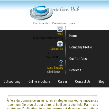
Email
Home
support@creationhub.org
Company Profile
Contact Us
+91
9506500007
Our Portfolio
Send Enquiry
Services
Click here
Outsourcing
Online Brochure
Career
Contact Us
Blog
À l’ère du commerce en ligne, les stratégies marketing innovantes
jouent un rôle crucial pour attirer et fidéliser la clientèle. Parmi ces
stratégies, l’utilisation de codes promo est devenue une pratique