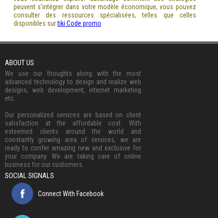
peuvent s’intégrer dans votre modèle économique, vous pouvez
consulter des ressources spécialisées, telles que celles
disponibles sur
tiki Code promo
.
ABOUT US
We use our thoughts along with the most
advanced technology to design and realize web
designs, web development, internet marketing
etc.
Our personalized services are based on client
satisfaction at the affordable cost. With
esteemed clients around the world and
constantly growing area of services, we are
ready to confer amazing new and exclusive for
your company. We are taking care of online
business for our customers.
SOCIAL SIGNALS
Connect With Facebook