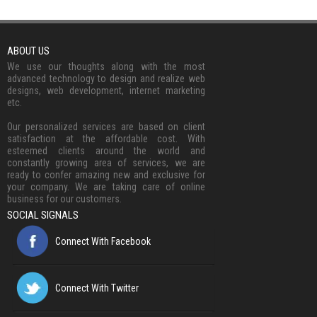
ABOUT US
We use our thoughts along with the most
advanced technology to design and realize web
designs, web development, internet marketing
etc.
Our personalized services are based on client
satisfaction at the affordable cost. With
esteemed clients around the world and
constantly growing area of services, we are
ready to confer amazing new and exclusive for
your company. We are taking care of online
business for our customers.
SOCIAL SIGNALS
Connect With Facebook
Connect With Twitter