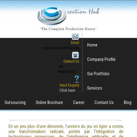
Email
Home
support@creationhub.org
Company Profile
Contact Us
+91
9506500007
Our Portfolio
Send Enquiry
Services
Click here
Outsourcing
Online Brochure
Career
Contact Us
Blog
En un peu plus d’une décennie, l’univers du jeu en ligne a connu
une transformation radicale, portée par l’intégration de
technologies immersives, de l’intelligence artificielle, et de