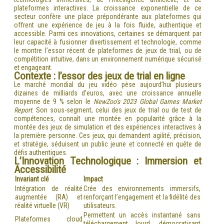
plateformes interactives. La croissance exponentielle de ce
secteur confère une place prépondérante aux plateformes qui
offrent une expérience de jeu à la fois fluide, authentique et
accessible. Parmi ces innovations, certaines se démarquent par
leur capacité à fusionner divertissement et technologie, comme
le montre l’essor récent de plateformes de jeux de trial, ou de
compétition intuitive, dans un environnement numérique sécurisé
et engageant.
Contexte : l’essor des jeux de trial en ligne
Le marché mondial du jeu vidéo pèse aujourd’hui plusieurs
dizaines de milliards d’euros, avec une croissance annuelle
moyenne de 9 % selon le
NewZoo’s 2023 Global Games Market
Report
. Son sous-segment, celui des jeux de trial ou de test de
compétences, connaît une montée en popularité grâce à la
montée des jeux de simulation et des expériences interactives à
la première personne. Ces jeux, qui demandent agilité, précision,
et stratégie, séduisent un public jeune et connecté en quête de
défis authentiques.
L’Innovation Technologique : Immersion et
Accessibilité
Invariant clé
Impact
Intégration de réalité
Crée des environnements immersifs,
augmentée (RA) et
renforçant l’engagement et la fidélité des
réalité virtuelle (VR)
utilisateurs.
Permettent un accès instantané sans
Plateformes cloud
téléchargement lourd, démocratisant