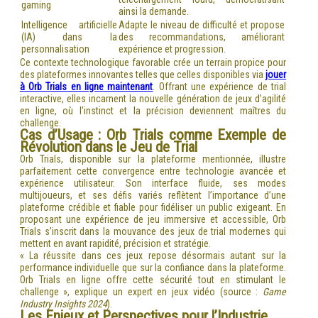
gaming
ainsi la demande.
Intelligence artificielle
Adapte le niveau de difficulté et propose
(IA) dans la
des recommandations, améliorant
personnalisation
expérience et progression.
Ce contexte technologique favorable crée un terrain propice pour
des plateformes innovantes telles que celles disponibles via
jouer
à Orb Trials en ligne maintenant
. Offrant une expérience de trial
interactive, elles incarnent la nouvelle génération de jeux d’agilité
en ligne, où l’instinct et la précision deviennent maîtres du
challenge.
Cas d’Usage : Orb Trials comme Exemple de
Révolution dans le Jeu de Trial
Orb Trials, disponible sur la plateforme mentionnée, illustre
parfaitement cette convergence entre technologie avancée et
expérience utilisateur. Son interface fluide, ses modes
multijoueurs, et ses défis variés reflètent l’importance d’une
plateforme crédible et fiable pour fidéliser un public exigeant. En
proposant une expérience de jeu immersive et accessible, Orb
Trials s’inscrit dans la mouvance des jeux de trial modernes qui
mettent en avant rapidité, précision et stratégie.
« La réussite dans ces jeux repose désormais autant sur la
performance individuelle que sur la confiance dans la plateforme.
Orb Trials en ligne offre cette sécurité tout en stimulant le
challenge », explique un expert en jeux vidéo (source :
Game
Industry Insights 2024
).
Les Enjeux et Perspectives pour l’Industrie