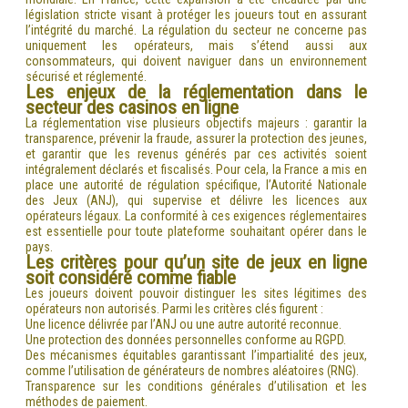
législation stricte visant à protéger les joueurs tout en assurant
l’intégrité du marché. La régulation du secteur ne concerne pas
uniquement les opérateurs, mais s’étend aussi aux
consommateurs, qui doivent naviguer dans un environnement
sécurisé et réglementé.
Les enjeux de la réglementation dans le
secteur des casinos en ligne
La réglementation vise plusieurs objectifs majeurs : garantir la
transparence, prévenir la fraude, assurer la protection des jeunes,
et garantir que les revenus générés par ces activités soient
intégralement déclarés et fiscalisés. Pour cela, la France a mis en
place une autorité de régulation spécifique, l’Autorité Nationale
des Jeux (ANJ), qui supervise et délivre les licences aux
opérateurs légaux. La conformité à ces exigences réglementaires
est essentielle pour toute plateforme souhaitant opérer dans le
pays.
Les critères pour qu’un site de jeux en ligne
soit considéré comme fiable
Les joueurs doivent pouvoir distinguer les sites légitimes des
opérateurs non autorisés. Parmi les critères clés figurent :
Une licence délivrée par l’ANJ ou une autre autorité reconnue.
Une protection des données personnelles conforme au RGPD.
Des mécanismes équitables garantissant l’impartialité des jeux,
comme l’utilisation de générateurs de nombres aléatoires (RNG).
Transparence sur les conditions générales d’utilisation et les
méthodes de paiement.