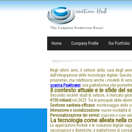
Home
Company Profile
Our Portfolio
Negli ultimi anni, il settore della cura degli a
dall’integrazione delle tecnologie digitali. Questa
proprietari, ma ridefinisce anche i modelli di serv
scarica Pawtower
, una piattaforma che promette 
Il contesto attuale e le sfide del s
Secondo recenti studi di settore, il mercato glo
€150 miliardi
nel 2023. Tra le principali sfide ident
Gestione sanitaria efficace
: monitoraggio delle c
Interazione e socializzazione
: nuove modalità di
Personalizzazione dei servizi
: risposte e cure ad
La tecnologia come alleata nella cu
Le applicazioni mobile e le soluzioni digitali ra
vaccinazioni e dietetiche, e piattaforme di consul