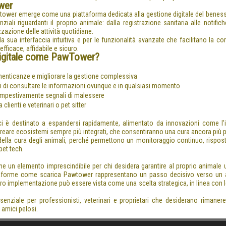
wer
ower emerge come una piattaforma dedicata alla gestione digitale del benesser
iali riguardanti il proprio animale: dalla registrazione sanitaria alle notif
zazione delle attività quotidiane.
 sua interfaccia intuitiva e per le funzionalità avanzate che facilitano la co
fficace, affidabile e sicuro.
digitale come PawTower?
dimenticanze e migliorare la gestione complessiva
ri di consultare le informazioni ovunque e in qualsiasi momento
tempestivamente segnali di malessere
 clienti e veterinari o pet sitter
ci è destinato a espandersi rapidamente, alimentato da innovazioni come l’int
reare ecosistemi sempre più integrati, che consentiranno una cura ancora più p
o della cura degli animali, perché permettono un monitoraggio continuo, rispo
pet tech.
me un elemento imprescindibile per chi desidera garantire al proprio animale u
piattaforme come scarica Pawtower rappresentano un passo decisivo verso u
ro implementazione può essere vista come una scelta strategica, in linea con l
ssenziale per professionisti, veterinari e proprietari che desiderano rimaner
 amici pelosi.