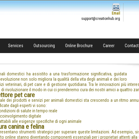
Email
support@creationhub.org
Services
Outsourcing
Online Brochure
Career
Contact
nimali domestici ha assistito a una trasformazione significativa, guidata
 evoluzione non solo migliora la qualità della vita degli animali e dei loro
izi veterinari, di pet care e di gestione quotidiana. Tra le innovazioni più intere
di rivoluzionare il modo in cui ci prenderemo cura dei nostri amici a quattro z
ettore pet care
bale dei prodotti e servizi per animali domestici sta crescendo a un ritmo annu
ificate dagli esperti vi sono:
ondizioni di salute in tempo reale
 coinvolgimento digitale
attabili alle esigenze specifiche di ogni animale
ra canina e felina
ppresentano strumenti strategici per superare queste limitazioni. Ad esempio, si
to online stanno diventando componenti essenziali per i proprietari attenti alla s