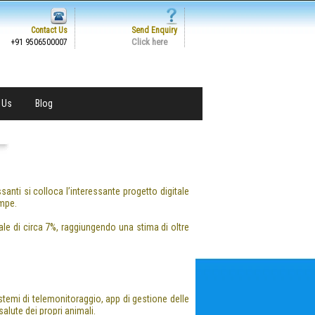
Contact Us
Send Enquiry
Click here
+91 9506500007
 Us
Blog
ssanti si colloca l’interessante progetto digitale
ampe.
ale di circa
7%
, raggiungendo una stima di oltre
stemi di telemonitoraggio, app di gestione delle
alute dei propri animali.