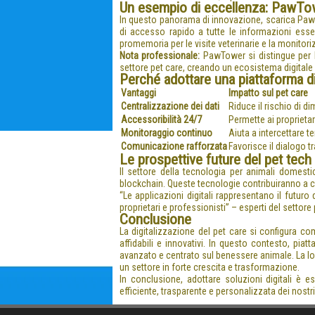
Un esempio di eccellenza: PawTo
In questo panorama di innovazione, scarica Pawt
di accesso rapido a tutte le informazioni essenz
promemoria per le visite veterinarie e la monitoriz
Nota professionale:
PawTower si distingue per la
settore pet care, creando un ecosistema digitale e
Perché adottare una piattaforma 
Vantaggi
Impatto sul pet care
Centralizzazione dei dati
Riduce il rischio di 
Accessoribilità 24/7
Permette ai proprieta
Monitoraggio continuo
Aiuta a intercettare 
Comunicazione rafforzata
Favorisce il dialogo tra
Le prospettive future del pet tech
Il settore della tecnologia per animali domesti
blockchain. Queste tecnologie contribuiranno a c
“Le applicazioni digitali rappresentano il futur
proprietari e professionisti” – esperti del settore 
Conclusione
La digitalizzazione del pet care si configura co
affidabili e innovativi. In questo contesto, 
avanzato e centrato sul benessere animale. La lo
un settore in forte crescita e trasformazione.
In conclusione, adottare soluzioni digitali è e
efficiente, trasparente e personalizzata dei nostri