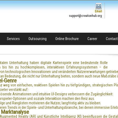
Email
support@creationhub.org
Services
Outsourcing
Online Brochure
Career
Contact
italen Unterhaltung haben digitale Kartenspiele eine bedeutende Rolle
bis hin zu hochkomplexen, interaktiven Erfahrungssystemen – die
ie von technologischen Innovationen und veränderten Nutzererwartungen getri
 Bedeutung, die nicht nur Unterhaltung bieten, sondern auch neue Maßstäbe in d
el-Genre
nz weg von einfachen, reaktiven Spielen hin zu tiefgründigen, strategischen Pl
eter verstärkt auf:
ösende Animationen und intuitive UI-Designs verbessern die Zugänglichkeit.
rspieler-Optionen und soziale Interaktion machen den Reiz aus.
 und Ranglisten motivieren die Nutzer, langfristig aktiv zu bleiben.
eiteren Trends in der Spiele- und Unterhaltungsbranche, bei denen immersive Er
 Marktanalyse
 Augmented Reality (AR) und Künstliche Intelligenz (KI) beeinflussen die Gest