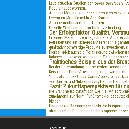
Laut aktuellen Studien der
Game Developers Co
Popularität gewonnen.
Auch die Monetarisierungselemente entwickeln si
Freemium-Modelle mit In-App-Käufen
Abonnementbasierte Plattformen
Gezielte Werbeintegration für Nutzerbindung
Der Erfolgsfaktor: Qualität, Vertr
In einem Markt, in dem täglich neue Apps ersche
betreiben und ein sicheres Nutzererlebnis garanti
qualitativ hochwertige Produkte zu investieren, si
Hierbei spielt auch die Polarisierung zwischen t
Balance, die sowohl wachsende Zielgruppen anspr
Praktisches Beispiel aus der Bra
Bei der Untersuchung der neuesten Trends und Pr
Beispiel dar. Diese Anwendung zeigt, wie funkti
“Die Joker Lucky Cards Game App verbindet klassi
wie Qualität und Nutzerbindung Hand in Hand gehe
Fazit: Zukunftsperspektiven für di
Die Branche ist dynamisch wie nie: Mit fortsch
zunehmend zur Norm. Für Entwickler bedeutet di
bleiben.
Unter diesen Bedingungen bleibt die Integration p
strategisches Design und technologische Innovati