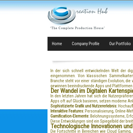
Home
Company Profile
Our Portfolio
In der sich schnell entwickelnden Welt der dig
eingenommen. Von klassischen Sammelkarten 
Branche steht vor einer ständigen Evolution, d
gewinnen beeindruckende Apps und Plattformen an
Der Wandel im Digitalen Kartenspi
In den letzten Jahren hat sich die Nutzerpräfere
Apps oft auf Glück basieren, setzen moderne Anbi
Sophistizierte Grafik und Nutzererlebnis:
Hochaufl
Interaktive Features:
Personalisierung, Online-Meh
Gamification-Elemente:
Belohnungssysteme, Erfolge
Diese Entwicklungen sind ein Spiegelbild der br
Technologische Innovationen und
Die Fortschritte in Bereichen wie Cloud Gaming,