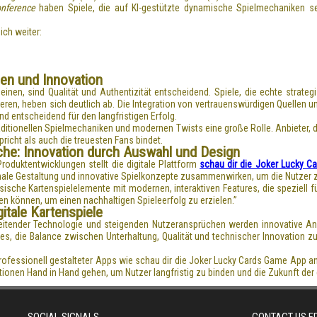
nference
haben Spiele, die auf KI-gestützte dynamische Spielmechaniken s
ch weiter:
auen und Innovation
inen, sind Qualität und Authentizität entscheidend. Spiele, die echte strateg
eren, heben sich deutlich ab. Die Integration von vertrauenswürdigen Quellen und
nd entscheidend für den langfristigen Erfolg.
raditionellen Spielmechaniken und modernen Twists eine große Rolle. Anbieter, 
icht als auch die treuesten Fans bindet.
nche: Innovation durch Auswahl und Design
oduktentwicklungen stellt die digitale Plattform
schau dir die Joker Lucky 
onale Gestaltung und innovative Spielkonzepte zusammenwirken, um die Nutzer z
sche Kartenspielelemente mit modernen, interaktiven Features, die speziell fü
n können, um einen nachhaltigen Spieleerfolg zu erzielen.”
gitale Kartenspiele
reitender Technologie und steigenden Nutzeransprüchen werden innovative An
es, die Balance zwischen Unterhaltung, Qualität und technischer Innovation 
rofessionell gestalteter Apps wie schau dir die Joker Lucky Cards Game App an e
onen Hand in Hand gehen, um Nutzer langfristig zu binden und die Zukunft der d