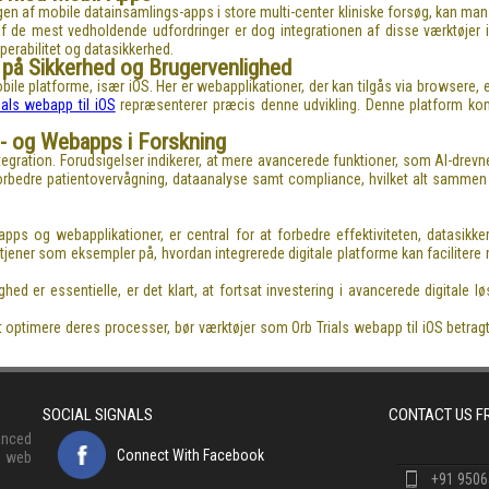
f mobile datainsamlings-apps i store multi-center kliniske forsøg, kan man ty
f de mest vedholdende udfordringer er dog integrationen af disse værktøjer i
operabilitet og datasikkerhed.
 på Sikkerhed og Brugervenlighed
ile platforme, især iOS. Her er webapplikationer, der kan tilgås via browsere, en
ials webapp til iOS
repræsenterer præcis denne udvikling. Denne platform kom
l- og Webapps i Forskning
integration. Forudsigelser indikerer, at mere avancerede funktioner, som AI-drevne
forbedre patientovervågning, dataanalyse samt compliance, hvilket alt sammen 
ps og webapplikationer, er central for at forbedre effektiviteten, datasikker
tjener som eksempler på, hvordan integrerede digitale platforme kan facilitere 
ighed er essentielle, er det klart, at fortsat investering i avancerede digita
t optimere deres processer, bør værktøjer som Orb Trials webapp til iOS betrag
SOCIAL SIGNALS
CONTACT US 
anced
Connect With Facebook
, web
+91 950