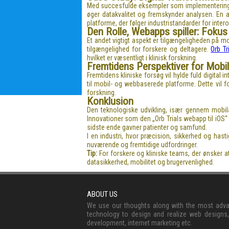
Med succesfulde eksempler som implementeringen a
øger datakvalitet og fremskynder analysen. En a
platforme, der følger industristandarder for inter
Den Rolle, Webapps spiller: Fokus
Et andet vigtigt aspekt er tilgængeligheden på mob
tilgængelighed for forskere og deltagere.
Orb Tr
hvilket er væsentligt i klinisk forskning.
Fremtidens Perspektiver for Mobi
Fremtidens kliniske forsøg vil hylde fuld digital 
til mobil- og webbaserede platforme. Dette vil 
forskning.
Konklusion
Den teknologiske udvikling, især gennem mobilap
Innovationer som den „Orb Trials webapp til iOS“ 
sidste ende gavner patienter og samfund.
I en industri, hvor præcision, sikkerhed og hast
nuværende og fremtidige udfordringer.
Tip:
For forskere og kliniske teams, der ønsker a
datasikkerhed, mobilitet og brugervenlighed.
ABOUT US
We use our thoughts along with the most adv
technology to design and realize web designs
development, internet marketing etc.