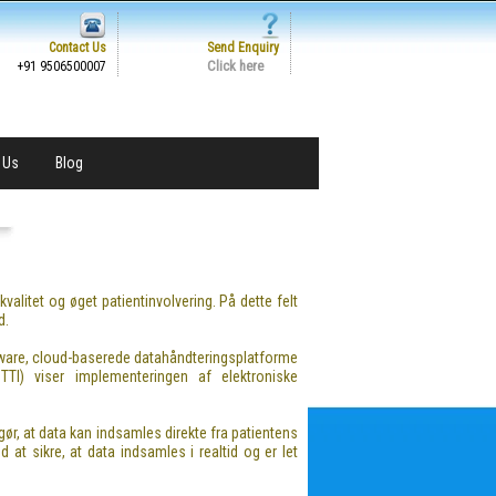
Contact Us
Send Enquiry
Click here
+91 9506500007
 Us
Blog
alitet og øget patientinvolvering. På dette felt
d.
ftware, cloud-baserede datahåndteringsplatforme
(CTTI) viser implementeringen af elektroniske
gør, at data kan indsamles direkte fra patientens
d at sikre, at data indsamles i realtid og er let