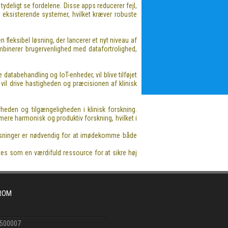
deligt se fordelene. Disse apps reducerer fejl,
 eksisterende systemer, hvilket kræver robuste
 fleksibel løsning, der lancerer et nyt niveau af
binerer brugervenlighed med datafortrolighed,
 databehandling og IoT-enheder, vil blive tilføjet
vil drive hastigheden og præcisionen af klinisk
heden og tilgængeligheden i klinisk forskning.
mere harmonisk og produktiv forskning, hvilket i
le løsninger er nødvendig for at imødekomme både
tes som en værdifuld ressource for at sikre høj
FROM
6500007