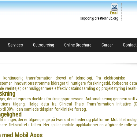
Email
support@creationhub.org
Services
Outsourcing
Online Brochure
Career
Contact
kontinuerlig transformation drevet af teknologi. Fra elektroniske
temer, innovationsstrømme bidrager til hurtigere forskningstid, forbedret datakv
 værktøjer, der muliggør mere effektiv dataindsamling og projektstyring i realti
rskning
ktøjer, der integreres direkte i forskningsprocessen. Automatisering gennem so
riens tilgang. Ifølge data fra Clinical Trials Transformation Initiative 
til 30% i den samlede tidsplan for kliniske forsøg.
ngelighed
 løsninger, der er tilgængelige på tværs af enheder og platforme. Mobilitet mulig
e fleksibilitet i felten. Her spiller mobile applikationer en afgørende rolle ve
on med Mobil Apps