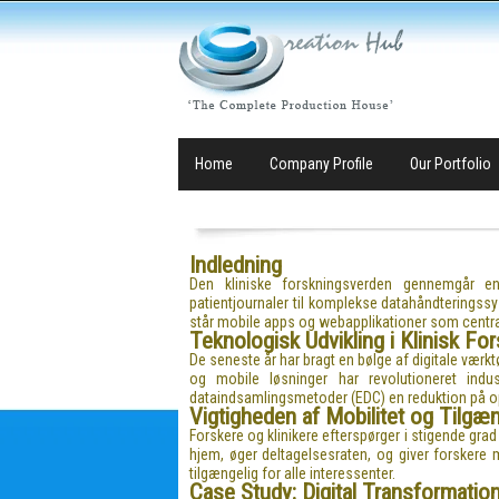
Home
Company Profile
Our Portfolio
Indledning
Den kliniske forskningsverden gennemgår en 
patientjournaler til komplekse datahåndteringssys
står mobile apps og webapplikationer som centrale
Teknologisk Udvikling i Klinisk Fo
De seneste år har bragt en bølge af digitale vær
og mobile løsninger har revolutioneret indust
dataindsamlingsmetoder (EDC) en reduktion på op 
Vigtigheden af Mobilitet og Tilgæ
Forskere og klinikere efterspørger i stigende grad
hjem, øger deltagelsesraten, og giver forskere mer
tilgængelig for alle interessenter.
Case Study: Digital Transformati