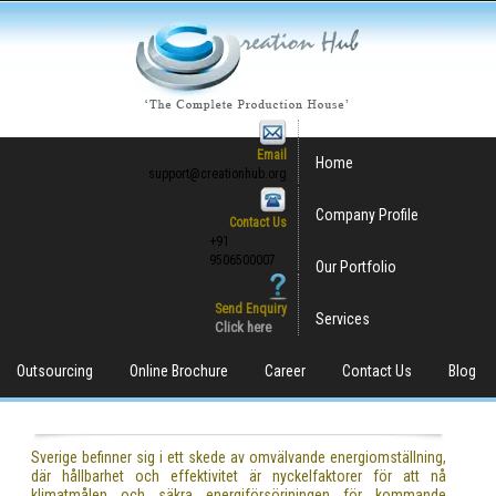
Email
Home
support@creationhub.org
Company Profile
Contact Us
+91
9506500007
Our Portfolio
Send Enquiry
Services
Click here
Outsourcing
Online Brochure
Career
Contact Us
Blog
Sverige befinner sig i ett skede av omvälvande energiomställning,
där hållbarhet och effektivitet är nyckelfaktorer för att nå
klimatmålen och säkra energiförsörjningen för kommande