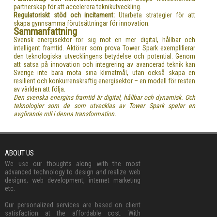
partnerskap för att accelerera teknikutveckling.
Regulatoriskt stöd och incitament:
Utarbeta strategier för att
skapa gynnsamma förutsättningar för innovation.
Sammanfattning
Svensk energisektor rör sig mot en mer digital, hållbar och
intelligent framtid. Aktörer som prova Tower Spark exemplifierar
den teknologiska utvecklingens betydelse och potential. Genom
att satsa på innovation och integrering av avancerad teknik kan
Sverige inte bara möta sina klimatmål, utan också skapa en
resilient och konkurrenskraftig energisektor – en modell för resten
av världen att följa.
Den svenska energins framtid är digital, hållbar och dynamisk. Och
teknologier som de som utvecklas av Tower Spark spelar en
avgörande roll i denna transformation.
ABOUT US
We use our thoughts along with the most
advanced technology to design and realize web
designs, web development, internet marketing
etc.
Our personalized services are based on client
satisfaction at the affordable cost. With