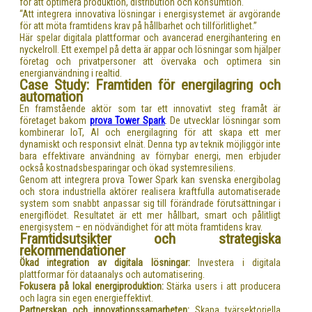
för att optimera produktion, distribution och konsumtion.
“Att integrera innovativa lösningar i energisystemet är avgörande
för att möta framtidens krav på hållbarhet och tillförlitlighet.”
Här spelar digitala plattformar och avancerad energihantering en
nyckelroll. Ett exempel på detta är appar och lösningar som hjälper
företag och privatpersoner att övervaka och optimera sin
energianvändning i realtid.
Case Study: Framtiden för energilagring och
automation
En framstående aktör som tar ett innovativt steg framåt är
företaget bakom
prova Tower Spark
. De utvecklar lösningar som
kombinerar IoT, AI och energilagring för att skapa ett mer
dynamiskt och responsivt elnät. Denna typ av teknik möjliggör inte
bara effektivare användning av förnybar energi, men erbjuder
också kostnadsbesparingar och ökad systemresiliens.
Genom att integrera prova Tower Spark kan svenska energibolag
och stora industriella aktörer realisera kraftfulla automatiserade
system som snabbt anpassar sig till förändrade förutsättningar i
energiflödet. Resultatet är ett mer hållbart, smart och pålitligt
energisystem – en nödvändighet för att möta framtidens krav.
Framtidsutsikter och strategiska
rekommendationer
Ökad integration av digitala lösningar:
Investera i digitala
plattformar för dataanalys och automatisering.
Fokusera på lokal energiproduktion:
Stärka users i att producera
och lagra sin egen energieffektivt.
Partnerskap och innovationssamarbeten:
Skapa tvärsektoriella