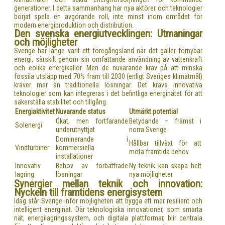
generationer. I detta sammanhang har nya aktörer och teknologier
börjat spela en avgörande roll, inte minst inom området för
modern energiproduktion och distribution.
Den svenska energiutvecklingen: Utmaningar
och möjligheter
Sverige har länge varit ett föregångsland när det gäller förnybar
energi, särskilt genom sin omfattande användning av vattenkraft
och eolika energikällor. Men de nuvarande krav på att minska
fossila utsläpp med 70% fram till 2030 (enligt Sveriges klimatmål)
kräver mer än traditionella lösningar. Det krävs innovativa
teknologier som kan integreras i det befintliga energinätet för att
säkerställa stabilitet och tillgång.
Energiaktivitet
Nuvarande status
Utmärkt potential
Ökat, men fortfarande
Betydande – främst i
Solenergi
underutnyttjat
norra Sverige
Dominerande i
Hållbar tillväxt för att
Vindturbiner
kommersiella
möta framtida behov
installationer
Innovativ
Behov av förbättrade
Ny teknik kan skapa helt
lagring
lösningar
nya möjligheter
Synergier mellan teknik och innovation:
Nyckeln till framtidens energisystem
Idag står Sverige inför möjligheten att bygga ett mer resilient och
intelligent energinät. Där teknologiska innovationer, som smarta
nät, energilagringssystem, och digitala plattformar, blir centrala