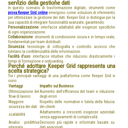
servizio della gestione dati
In questo scenario di trasformazione digitale, strumenti come
prova Keeper Grid online
emergono come soluzioni di riferimento
per ottimizzare la gestione dei dati. Keeper Grid si distingue per la
sua capacità di integrare funzionalità avanzate, garantendo:
Personalizzazione
: interfacce adattabili alle esigenze specifiche
di ogni organizzazione.
Collaborazione
: strumenti di condivisione sicura e in tempo reale,
fondamentali per team distribuiti.
Sicurezza
: tecnologie di crittografia e controllo accessi che
tutelano la confidenzialità delle informazioni.
Facilità d’uso
: interfacce intuitive che riducono drasticamente i
tempi di formazione e onboarding.
Perché adottare Keeper Grid rappresenta una
scelta strategica?
Tra i principali vantaggi di una piattaforma come Keeper Grid vi
sono:
Vantaggi
Impatto sul Business
Ottimizzazione del
Aumento dell’efficienza del team e riduzione
flow di lavoro
degli errori
Maggiore
Rispetto delle normative e tutela della fiducia
sicurezza dei dati
dei clienti
Adattamento a crescenti esigenze aziendali
scalabilità
senza aggravamenti di complessità
Analisi predittiva
Decisioni più rapide e informate basate su
integrata
dati aggiornati