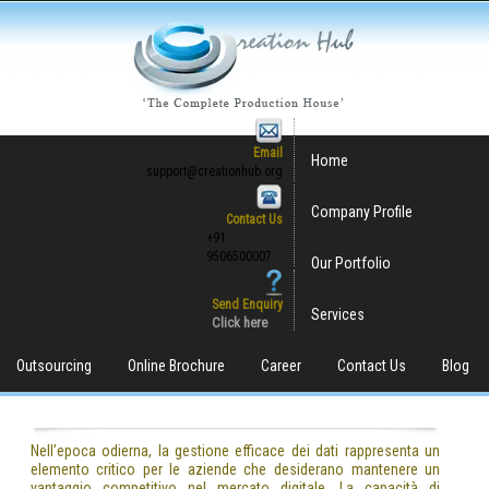
Email
Home
support@creationhub.org
Company Profile
Contact Us
+91
9506500007
Our Portfolio
Send Enquiry
Services
Click here
Outsourcing
Online Brochure
Career
Contact Us
Blog
Nell’epoca odierna, la gestione efficace dei dati rappresenta un
elemento critico per le aziende che desiderano mantenere un
vantaggio competitivo nel mercato digitale. La capacità di