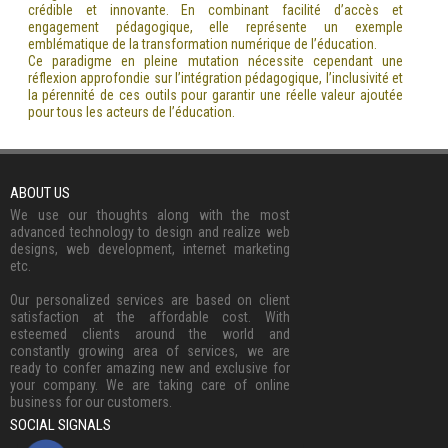
crédible et innovante. En combinant facilité d’accès et
engagement pédagogique, elle représente un exemple
emblématique de la transformation numérique de l’éducation.
Ce paradigme en pleine mutation nécessite cependant une
réflexion approfondie sur l’intégration pédagogique, l’inclusivité et
la pérennité de ces outils pour garantir une réelle valeur ajoutée
pour tous les acteurs de l’éducation.
ABOUT US
We use our thoughts along with the most
advanced technology to design and realize web
designs, web development, internet marketing
etc.
Our personalized services are based on client
satisfaction at the affordable cost. With
esteemed clients around the world and
constantly growing area of services, we are
ready to confer amazing new and exclusive for
your company. We are taking care of online
business for our customers.
SOCIAL SIGNALS