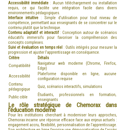
Accessibilité immédiate
: Aucun téléchargement ou installation
requis, ce qui facilite une intégration facile dans divers
environnements pédagogiques.
Interface intuitive
: Simple d’utilisation pour tout niveau de
compétence, permettant aux enseignants de se concentrer sur le
contenu plutôt que la technique.
Contenu adaptatif et interactif
: Conception autour de scénarios
éducatifs immersifs pour favoriser la compréhension des
concepts complexes.
Suivi et évaluation en temps réel
: Outils intégrés pour mesurer la
progression et ajuster l’apprentissage en conséquence.
Critère
Détails
Navigateur web moderne (Chrome, Firefox,
Compatibilité
Edge)
Plateforme disponible en ligne, aucune
Accessibilité
configuration requise
Contenu
Quiz, scénarios interactifs, simulations
pédagogique
Étudiants, professionnels en formation,
Public cible
enseignants
Le rôle stratégique de Chemorax dans
l’éducation moderne
Pour les institutions cherchant à moderniser leurs approches,
Chemorax incarne une réponse efficace face aux enjeux actuels :
engagement accru, flexibilité, personnalisation de l’apprentissage.
Son architecture en ligne favorise une démocratisation de l’accès