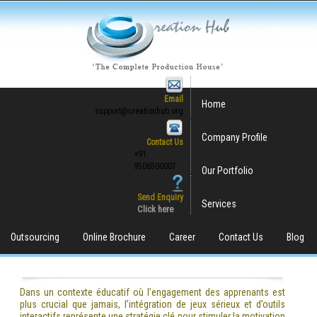
Email
Home
support@creationhub.org
Company Profile
Contact Us
+91
9506500007
Our Portfolio
Send Enquiry
Services
Click here
Outsourcing
Online Brochure
Career
Contact Us
Blog
Dans un contexte éducatif où l’engagement des apprenants est
plus crucial que jamais, l’intégration de jeux sérieux et d’outils
interactifs représente une stratégie clé pour stimuler la motivation