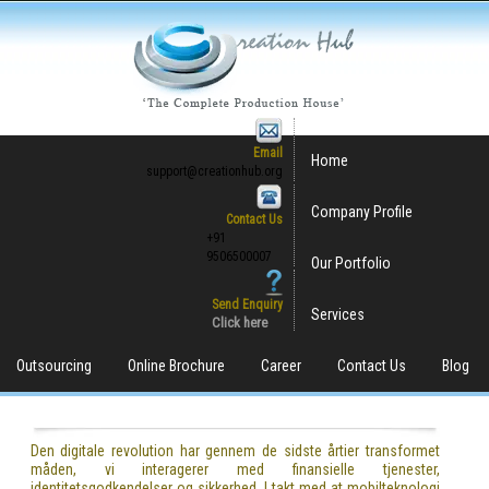
Email
Home
support@creationhub.org
Company Profile
Contact Us
+91
9506500007
Our Portfolio
Send Enquiry
Services
Click here
Outsourcing
Online Brochure
Career
Contact Us
Blog
Den digitale revolution har gennem de sidste årtier transformet
måden, vi interagerer med finansielle tjenester,
identitetsgodkendelser og sikkerhed. I takt med at mobilteknologi