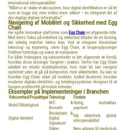
international interoperabilitet.
“Målet er at skabe et økosystem, hvor digital identifikation er så let
som at logge ind, men endnu mere sikkert – en integreret del af
den daglige digitale infrastruktur.”
Navigering af Mobilitet og Sikkerhed med Egg
Chain
Her spiller innovative platforme som
Egg Chain
en afgørende rolle.
Med deres fokus på enkelhed og sikkerhed tilbyder de en løsning,
der virkelig matcher tidens krav. Ved at integrere blockchain
teknologi og kryptering, sikrer Egg Chain, at brugeroplysninger
forbliver fortrolige og svære at manipulere.
For både forbrugere og virksomheder er det afgørende at forstå,
hvordan disse løsninger fungerer i praksis. Derfor har Egg Chain
udviklet en intuitiv mobiloplevelse, hvor man let kan navigere
systemet uden at gå på kompromis med sikkerheden. Du kan se
hvordan Egg Chain virker på mobilen, hvilket illustrerer, hvordan
moderne digitale identitets- og betalingssystemer designes til at
fungere problemfrit på mobile enheder.
Eksempler på Implementeringer i Branchen
Virksomhed/Projekttype
Teknologi
Fordele
NFC &
Hurtig, kontaktløs
Mobil Pålidelighed
Biometri
payment
Blockchain &
Høj sikkerhed, global
Digital Identitet
Digital
interoperabilitet
Signaturer
Sikker
Nem adgang til medicinsk