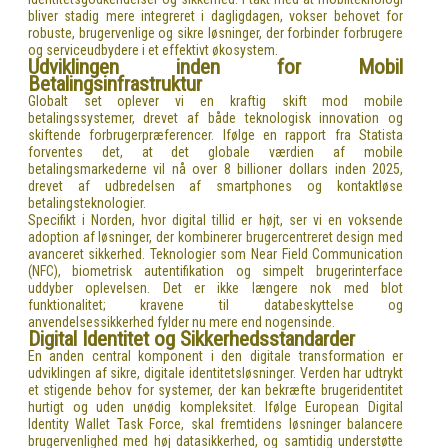
bliver stadig mere integreret i dagligdagen, vokser behovet for
robuste, brugervenlige og sikre løsninger, der forbinder forbrugere
og serviceudbydere i et effektivt økosystem.
Udviklingen inden for Mobil
Betalingsinfrastruktur
Globalt set oplever vi en kraftig skift mod mobile
betalingssystemer, drevet af både teknologisk innovation og
skiftende forbrugerpræferencer. Ifølge en rapport fra Statista
forventes det, at det globale værdien af mobile
betalingsmarkederne vil nå over 8 billioner dollars inden 2025,
drevet af udbredelsen af smartphones og kontaktløse
betalingsteknologier.
Specifikt i Norden, hvor digital tillid er højt, ser vi en voksende
adoption af løsninger, der kombinerer brugercentreret design med
avanceret sikkerhed. Teknologier som Near Field Communication
(NFC), biometrisk autentifikation og simpelt brugerinterface
uddyber oplevelsen. Det er ikke længere nok med blot
funktionalitet; kravene til databeskyttelse og
anvendelsessikkerhed fylder nu mere end nogensinde.
Digital Identitet og Sikkerhedsstandarder
En anden central komponent i den digitale transformation er
udviklingen af sikre, digitale identitetsløsninger. Verden har udtrykt
et stigende behov for systemer, der kan bekræfte brugeridentitet
hurtigt og uden unødig kompleksitet. Ifølge European Digital
Identity Wallet Task Force, skal fremtidens løsninger balancere
brugervenlighed med høj datasikkerhed, og samtidig understøtte