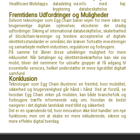
Healthcare Mobilapps
datadeling via
info med høj
kryptering
databeskyttelse
Fremtidens Udfordringer og Muligheder
Selvom teknologier som Egg Chain baner vejen for mere sikre og
brugervenlige digitale oplevelser, eksisterer der stadig
udfordringer. Sikring af international databeskyttelse, skalerbarhed
af blockchain-løsninger og bredere accepterelse af digitale
identitetsstandarder er områder, der kræver fortsatte investeringer
og samarbejde mellem industrien, regulatorer og forbrugere.
På samme tid åbner disse udviklinger mulighed for mere
inklusivitet. Når betalinger og identitetsbekræftelse kan ske via
mobil, bliver det nemmere for udsatte grupper at få adgang til
essentielle services, hvilket understøtter et mere ligestillet digitalt
samfund.
Konklusion
Teknologier som Egg Chain illustrerer en fremtid, hvor mobilitet,
sikkerhed og brugervenlighed går hånd i hånd. Ved at forstå, se
hvordan Egg Chain virker på mobilen, kan både branchefolk og
forbrugere træffe informerede valg om, hvordan de bedst
navigerer i det digitale landskab med tillid og sikkerhed.
Det er en spændende tid, hvor innovation ikke blot handler om nye
funktioner, men om at skabe en mere inkluderende, sikrere og
mere effektiv digital hverdag.