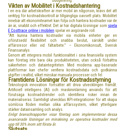
budgetering.
Vikten av Mobilitet i Kostnadshantering
I en era där arbetskraften är mer mobil än någonsin, krävs det att
verktyg för kostnadskontroll är tillgängliga oavsett plats. Mobilitet
innebär att ekonomiteamet kan följa och hantera kostnader var de
än är, snabbt och effektivt. Det är här digitala lösningar som
spela
E Costtrace online i mobilen
spelar en avgörande roll.
“Att kunna hantera kostnader via mobila enheter ger en
oförutsedd flexibilitet och snabba beslut, särskilt under
affärsresor eller vid fältarbete.” – Ekonomikonsult, Svensk
Finansanalys
Genom att integrera mobil funktionalitet i sina finansiella system
kan företag inte bara öka produktiviteten, utan också förbättra
säkerheten och dataintegriteten. Med moderna app-baserade
plattformar kan chefer verifiera kostnadsdata och godkänna
utgifter i realtid, vilket minskar manuala processer och fel.
Framtidens Lösningar för Kostnadsstyrning
Teknologisk innovation fortsätter att driva utvecklingen framåt.
Artificiell intelligens (AI) och maskininlärning används för att
förutsäga kostnadstrender och identifiera risker innan de
materialiseras. Samtidigt utvecklas API-integrationer för att skapa
sömlösa flöden mellan olika affärssystem, vilket ytterligare
stärker datainsamling och analys.
Enligt branschrapporter visar företag som implementerar dessa
avancerade lösningar en minskning av operativa kostnader med
upp till 30% inom sitt första år.
Slutsats