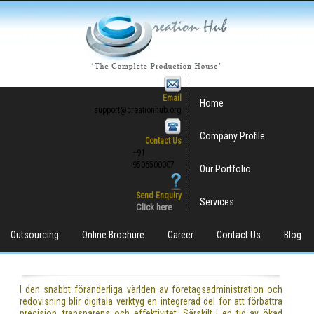
Email
Home
support@creationhub.org
Company Profile
Contact Us
+91
9506500007
Our Portfolio
Send Enquiry
Services
Click here
Outsourcing
Online Brochure
Career
Contact Us
Blog
I den snabbt föränderliga världen av företagsadministration och
redovisning blir digitala verktyg en integrerad del för att förbättra
precision, transparens och effektivitet. Särskilt i en tid av ökad