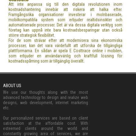
Att inte anpassa sig till den digitala revolutionen inom
kostnadshantering innebär att riskera att halka efter.
Framgångsrika organisationer investerar i molnbaserade,
mobilkompatibla system som erbjuder realtidsinsikter och
automatiserade processer. Det är via dessa digitala verktyg som
företag kan uppnå inte bara kostnadsbesparingar utan också
större strategisk flexibilitet.
För de som strävar efter att modernisera sina ekonomiska
processer, kan det vara värdefullt att utforska de tillgängliga
plattformarna. En sådan är spela E Costtrace online i mobilen,
som erbjuder en användarvänlig och kraftfull lösning för
kostnadsspårning som är tillgänglig överallt.
ABOUT US
We use our thoughts along with the most
advanced technology to design and realize web
designs, web development, internet marketing
etc.
Our personalized services are based on client
satisfaction at the affordable cost. With
esteemed clients around the world and
constantly growing area of services, we are