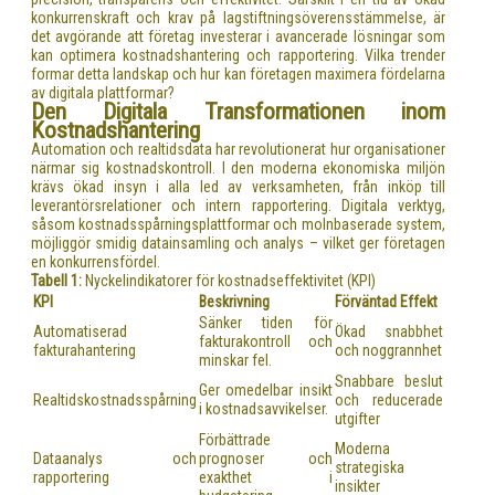
konkurrenskraft och krav på lagstiftningsöverensstämmelse, är
det avgörande att företag investerar i avancerade lösningar som
kan optimera kostnadshantering och rapportering. Vilka trender
formar detta landskap och hur kan företagen maximera fördelarna
av digitala plattformar?
Den Digitala Transformationen inom
Kostnadshantering
Automation och realtidsdata har revolutionerat hur organisationer
närmar sig kostnadskontroll. I den moderna ekonomiska miljön
krävs ökad insyn i alla led av verksamheten, från inköp till
leverantörsrelationer och intern rapportering. Digitala verktyg,
såsom kostnadsspårningsplattformar och molnbaserade system,
möjliggör smidig datainsamling och analys – vilket ger företagen
en konkurrensfördel.
Tabell 1:
Nyckelindikatorer för kostnadseffektivitet (KPI)
KPI
Beskrivning
Förväntad Effekt
Sänker tiden för
Automatiserad
Ökad snabbhet
fakturakontroll och
fakturahantering
och noggrannhet
minskar fel.
Snabbare beslut
Ger omedelbar insikt
Realtidskostnadsspårning
och reducerade
i kostnadsavvikelser.
utgifter
Förbättrade
Moderna
Dataanalys och
prognoser och
strategiska
rapportering
exakthet i
insikter