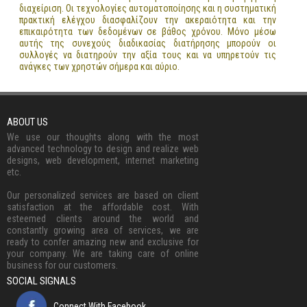
διαχείριση. Οι τεχνολογίες αυτοματοποίησης και η συστηματική
πρακτική ελέγχου διασφαλίζουν την ακεραιότητα και την
επικαιρότητα των δεδομένων σε βάθος χρόνου. Μόνο μέσω
αυτής της συνεχούς διαδικασίας διατήρησης μπορούν οι
συλλογές να διατηρούν την αξία τους και να υπηρετούν τις
ανάγκες των χρηστών σήμερα και αύριο.
ABOUT US
We use our thoughts along with the most
advanced technology to design and realize web
designs, web development, internet marketing
etc.
Our personalized services are based on client
satisfaction at the affordable cost. With
esteemed clients around the world and
constantly growing area of services, we are
ready to confer amazing new and exclusive for
your company. We are taking care of online
business for our customers.
SOCIAL SIGNALS
Connect With Facebook