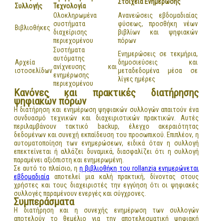
Στοιχεία Ενημέρωσης
Συλλογής
Τεχνολογία
Ολοκληρωμένα
Ανανεώσεις εβδομαδιαίας
συστήματα
φύσεως, προσθήκη νέων
Βιβλιοθήκες
διαχείρισης
βιβλίων και ψηφιακών
περιεχομένου
πόρων
Συστήματα
Ενημερώσεις σε τεκμήρια,
αυτόματης
Αρχεία
δημοσιεύσεις και
ανίχνευσης και
ιστοσελίδων
μεταδεδομένα μέσα σε
ενημέρωσης
λίγες ημέρες
περιεχομένου
Κανόνες και πρακτικές διατήρησης
ψηφιακών πόρων
Η διατήρηση και ενημέρωση ψηφιακών συλλογών απαιτούν ένα
συνδυασμό τεχνικών και διαχειριστικών πρακτικών. Αυτές
περιλαμβάνουν τακτικό backup, έλεγχο ακεραιότητας
δεδομένων και συνεχή εκπαίδευση του προσωπικού. Επιπλέον, η
αυτοματοποίηση των ενημερώσεων, ειδικά όταν η συλλογή
επεκτείνεται ή αλλάζει δυναμικά, διασφαλίζει ότι η συλλογή
παραμένει αξιόπιστη και ενημερωμένη.
Σε αυτό το πλαίσιο, η
η βιβλιοθήκη του rollanzia ενημερώνεται
εβδομαδιαία
αποτελεί μια καλή πρακτική, δίνοντας στους
χρήστες και τους διαχειριστές την εγγύηση ότι οι ψηφιακές
συλλογές παραμένουν ενεργές και σύγχρονες.
Συμπεράσματα
Η διατήρηση και η συνεχής ενημέρωση των συλλογών
αποτελούν το θεμέλιο για την αποτελεσματική ψηφιακή