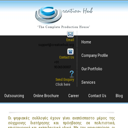
Email
Home
support@creationhub.org
Company Profile
Contact Us
+91
9506500007
Our Portfolio
Send Enquiry
Services
Click here
Outsourcing
Online Brochure
Career
Contact Us
Blog
Οι ψηφιακές συλλογές έχουν γίνει αναπόσπαστο μέρος της
σύγχρονης διατήρησης και πρόσβασης σε πολιτιστικά,
επιστημονικά και εκπαιδευτικά υλικά. Με την ψηφιοποίηση, οι