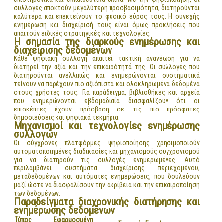
συλλογές αποκτούν μεγαλύτερη προσβασιμότητα, διατηρούνται
καλύτερα και επεκτείνουν το φυσικό εύρος τους. Η συνεχής
ενημέρωση και διαχείρισή τους είναι όμως προκλήσεις που
απαιτούν ειδικές στρατηγικές και τεχνολογίες.
Η σημασία της διαρκούς ενημέρωσης και
διαχείρισης δεδομένων
Κάθε ψηφιακή συλλογή απαιτεί τακτική ανανέωση για να
διατηρεί την αξία και την επικαιρότητά της. Οι συλλογές που
διατηρούνται ανελλιπώς και ενημερώνονται συστηματικά
τείνουν να παρέχουν πιο αξιόπιστα και ολοκληρωμένα δεδομένα
στους χρήστες τους. Για παράδειγμα, βιβλιοθήκες και αρχεία
που ενημερώνονται εβδομαδιαία διασφαλίζουν ότι οι
επισκέπτες έχουν πρόσβαση σε τις πιο πρόσφατες
δημοσιεύσεις και ψηφιακά τεκμήρια.
Μηχανισμοί και τεχνολογίες ενημέρωσης
συλλογών
Οι σύγχρονες πλατφόρμες ψηφιοποίησης χρησιμοποιούν
αυτοματοποιημένες διαδικασίες και μηχανισμούς συγχρονισμού
για να διατηρούν τις συλλογές ενημερωμένες. Αυτό
περιλαμβάνει συστήματα διαχείρισης περιεχομένου,
μεταδεδομένων και αυτόματες ενημερώσεις, που δουλεύουν
μαζί ώστε να διασφαλίσουν την ακρίβεια και την επικαιροποίηση
των δεδομένων.
Παραδείγματα διαχρονικής διατήρησης και
ενημέρωσης δεδομένων
Τύπος
Εφαρμοσμένη