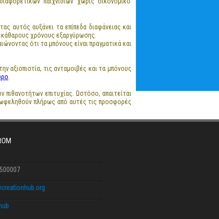
διαφορετικών παιχνιδιών χωρίς οικονομικό
τας αυτός αυξάνει τα επίπεδα διαφάνειας και
 ξεκάθαρους χρόνους εξαργύρωσης.
ιώνοντας ότι τα μπόνους είναι πραγματικά και
την αξιοπιστία, τις ανταμοιβές και τα μπόνους
ωρο
.
ων πιθανοτήτων επιτυχίας. Ωστόσο, απαιτείται
επωφεληθούν πλήρως από αυτές τις προσφορές
FROM
6500007
creationhub.org
.hub