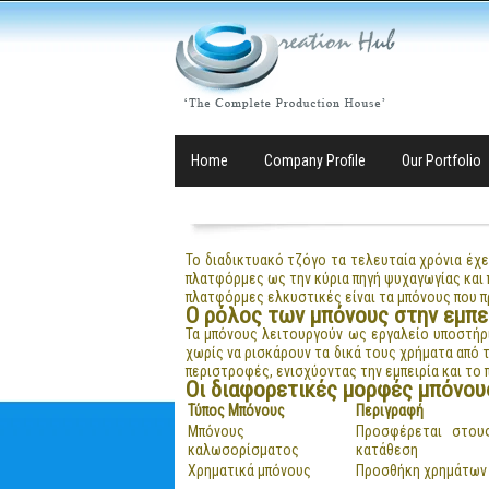
Home
Company Profile
Our Portfolio
Το διαδικτυακό τζόγο τα τελευταία χρόνια έχει
πλατφόρμες ως την κύρια πηγή ψυχαγωγίας και 
πλατφόρμες ελκυστικές είναι τα μπόνους που π
Ο ρόλος των μπόνους στην εμπει
Τα μπόνους λειτουργούν ως εργαλείο υποστήρι
χωρίς να ρισκάρουν τα δικά τους χρήματα από 
περιστροφές, ενισχύοντας την εμπειρία και το 
Οι διαφορετικές μορφές μπόνους
Τύπος Μπόνους
Περιγραφή
Μπόνους
Προσφέρεται στου
καλωσορίσματος
κατάθεση
Χρηματικά μπόνους
Προσθήκη χρημάτων 