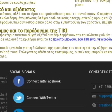
Επιτρέπουν την δοκιμή 
ύρους σε κουλοχέρηδες
ρίσκο
ό και αξιόπιστο;
μπόνους, αλλά και οι όροι και προϋποθέσεις που το συνοδεύουν. Ο παράγον
ένα καλά δομημένο μπόνους θα έχει ρεαλιστικούς στοιχηματικούς όρους και
λατφόρμας παίζουν καθοριστικό ρόλο στην εμπιστοσύνη των χρηστών, επιβεβα
ας και το παράδειγμα της TIKI
αρακτηριστικά που συχνά εξετάζουν περιλαμβάνουν την ποικιλία παιχνιδιών, 
σε όλα αυτά τα κριτήρια είναι το
το πακέτο μπόνους του TIKI είναι γενναιόδ
ασικό εργαλείο για τη βελτίωση της εμπειρίας του παίκτη και την αύξηση τ
ποίησή τους. Επιλέγοντας αξιόπιστες πλατφόρμες, οι παίκτες μπορούν να 
τητα.
SOCIAL SIGNALS
CONTACT US 
anced
Connect With Facebook
, web
+91 950
lient
support@
Connect With Twitter
eemed
 area
creation
w and
re of