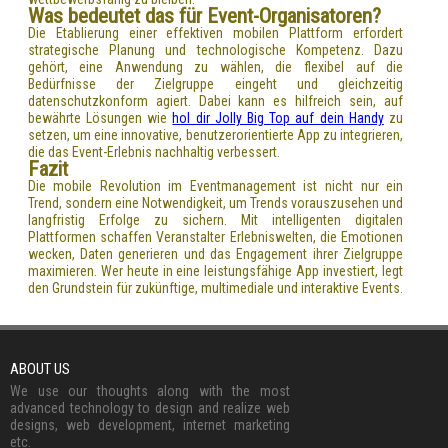
Was bedeutet das für Event-Organisatoren?
Die Etablierung einer effektiven mobilen Plattform erfordert
strategische Planung und technologische Kompetenz. Dazu
gehört, eine Anwendung zu wählen, die flexibel auf die
Bedürfnisse der Zielgruppe eingeht und gleichzeitig
datenschutzkonform agiert. Dabei kann es hilfreich sein, auf
bewährte Lösungen wie
hol dir Jolly Big Top auf dein Handy
zu
setzen, um eine innovative, benutzerorientierte App zu integrieren,
die das Event-Erlebnis nachhaltig verbessert.
Fazit
Die mobile Revolution im Eventmanagement ist nicht nur ein
Trend, sondern eine Notwendigkeit, um Trends vorauszusehen und
langfristig Erfolge zu sichern. Mit intelligenten digitalen
Plattformen schaffen Veranstalter Erlebniswelten, die Emotionen
wecken, Daten generieren und das Engagement ihrer Zielgruppe
maximieren. Wer heute in eine leistungsfähige App investiert, legt
den Grundstein für zukünftige, multimediale und interaktive Events.
ABOUT US
We use our thoughts along with the most
advanced technology to design and realize web
designs, web development, internet marketing
etc.