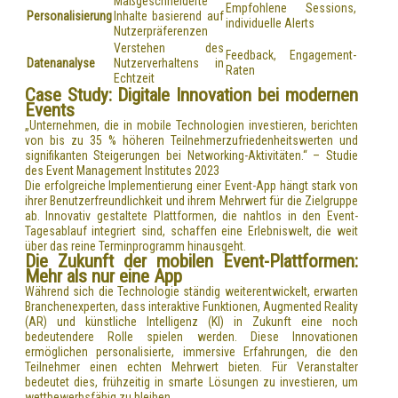
Maßgeschneiderte
Empfohlene Sessions,
Personalisierung
Inhalte basierend auf
individuelle Alerts
Nutzerpräferenzen
Verstehen des
Feedback, Engagement-
Datenanalyse
Nutzerverhaltens in
Raten
Echtzeit
Case Study: Digitale Innovation bei modernen
Events
„Unternehmen, die in mobile Technologien investieren, berichten
von bis zu 35 % höheren Teilnehmerzufriedenheitswerten und
signifikanten Steigerungen bei Networking-Aktivitäten.“ – Studie
des Event Management Institutes 2023
Die erfolgreiche Implementierung einer Event-App hängt stark von
ihrer Benutzerfreundlichkeit und ihrem Mehrwert für die Zielgruppe
ab. Innovativ gestaltete Plattformen, die nahtlos in den Event-
Tagesablauf integriert sind, schaffen eine Erlebniswelt, die weit
über das reine Terminprogramm hinausgeht.
Die Zukunft der mobilen Event-Plattformen:
Mehr als nur eine App
Während sich die Technologie ständig weiterentwickelt, erwarten
Branchenexperten, dass interaktive Funktionen, Augmented Reality
(AR) und künstliche Intelligenz (KI) in Zukunft eine noch
bedeutendere Rolle spielen werden. Diese Innovationen
ermöglichen personalisierte, immersive Erfahrungen, die den
Teilnehmer einen echten Mehrwert bieten. Für Veranstalter
bedeutet dies, frühzeitig in smarte Lösungen zu investieren, um
wettbewerbsfähig zu bleiben.