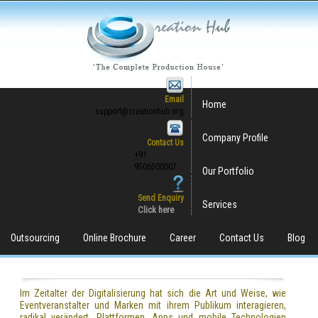
Email
Home
support@creationhub.org
Company Profile
Contact Us
+91
9506500007
Our Portfolio
Send Enquiry
Services
Click here
Outsourcing
Online Brochure
Career
Contact Us
Blog
Im Zeitalter der Digitalisierung hat sich die Art und Weise, wie
Eventveranstalter und Marken mit ihrem Publikum interagieren,
radikal verändert. Plattformen, Apps und mobile Technologien