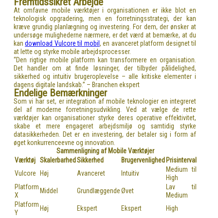
Fremtidssikret Arbejde
At omfavne mobile værktøjer i organisationen er ikke blot en
teknologisk opgradering, men en forretningsstrategi, der kan
kræve grundig planlægning og investering. For dem, der ønsker at
undersøge mulighederne nærmere, er det værd at bemærke, at du
kan
download Vulcore til mobil
, en avanceret platform designet til
at lette og styrke mobile arbejdsprocesser.
“Den rigtige mobile platform kan transformere en organisation.
Det handler om at finde løsninger, der tilbyder pålidelighed,
sikkerhed og intuitiv brugeroplevelse – alle kritiske elementer i
dagens digitale landskab.” – Branchen ekspert
Endelige Bemærkninger
Som vi har set, er integration af mobile teknologier en integreret
del af moderne forretningsudvikling. Ved at vælge de rette
værktøjer kan organisationer styrke deres operative effektivitet,
skabe et mere engageret arbejdsmiljø og samtidig styrke
datasikkerheden. Det er en investering, der betaler sig i form af
øget konkurrenceevne og innovation.
Sammenligning af Mobile Værktøjer
Værktøj
Skalerbarhed
Sikkerhed
Brugervenlighed
Prisinterval
Medium til
Vulcore
Høj
Avanceret
Intuitiv
High
Platform
Lav til
Middel
Grundlæggende
Øvet
X
Medium
Platform
Høj
Ekspert
Ekspert
High
Y