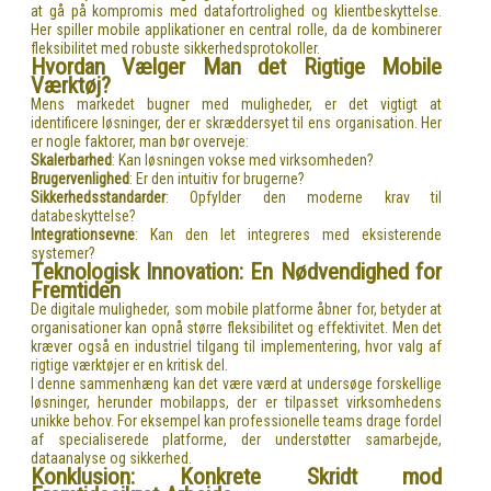
at gå på kompromis med datafortrolighed og klientbeskyttelse.
Her spiller mobile applikationer en central rolle, da de kombinerer
fleksibilitet med robuste sikkerhedsprotokoller.
Hvordan Vælger Man det Rigtige Mobile
Værktøj?
Mens markedet bugner med muligheder, er det vigtigt at
identificere løsninger, der er skræddersyet til ens organisation. Her
er nogle faktorer, man bør overveje:
Skalerbarhed
: Kan løsningen vokse med virksomheden?
Brugervenlighed
: Er den intuitiv for brugerne?
Sikkerhedsstandarder
: Opfylder den moderne krav til
databeskyttelse?
Integrationsevne
: Kan den let integreres med eksisterende
systemer?
Teknologisk Innovation: En Nødvendighed for
Fremtiden
De digitale muligheder, som mobile platforme åbner for, betyder at
organisationer kan opnå større fleksibilitet og effektivitet. Men det
kræver også en industriel tilgang til implementering, hvor valg af
rigtige værktøjer er en kritisk del.
I denne sammenhæng kan det være værd at undersøge forskellige
løsninger, herunder mobilapps, der er tilpasset virksomhedens
unikke behov. For eksempel kan professionelle teams drage fordel
af specialiserede platforme, der understøtter samarbejde,
dataanalyse og sikkerhed.
Konklusion: Konkrete Skridt mod