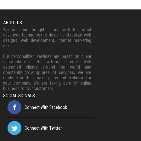
ABOUT US
We use our thoughts along with the most
advanced technology to design and realize web
designs, web development, internet marketing
etc.
Our personalized services are based on client
satisfaction at the affordable cost. With
esteemed clients around the world and
constantly growing area of services, we are
ready to confer amazing new and exclusive for
your company. We are taking care of online
business for our customers.
SOCIAL SIGNALS
Connect With Facebook
Connect With Twitter