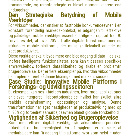
dominerende, og remote-arbejde er blevet normen snarere end
undtagelsen.
Den Strategiske Betydning af Mobile
Værktøjer
For virksomheder, der ønsker at fastholde konkurrenceevnen i en
konstant foranderlig markedskontekst, er adgangen til effektive
og pålidelige mobile værktøjer essentiel. Ifølge en rapport fra IDC
forventes det, at
over 70%
af alle digitale transformationer nu
inkluderer mobile platforme, der muliggør fleksibelt arbejde og
øget produktivitet.
Disse værktøjer skal tilbyde mere end blot adgang til data – de skal
indføre intelligente funktionaliteter, som kan tilpasses specifikke
erhvervsbehov, forbedre datasikkerhed og skabe en problemfri
brugeroplevelse. Der er flere eksempler på, hvordan virksomheder
har implementeret sådanne løsninger med markant succes.
Case Studie: Innovative Mobile Platforms i
Forsknings- og Udviklingssektoren
Et eksempel kan ses i biotech-industrien, hvor mobilapplikationer
er blevet integreret i laboratoriearbejde, hvilket har skullet sikre
realtids dataindsamling, opdateringer og analyse. Denne
transformation har øget hastigheden af produktudvikling med op
til
30%
og forbedret samarbejdsevnen blandt globale forskerhold.
Vigtigheden af Sikkerhed og Brugeroplevelse
Som med ethvert digitalt værktøj, bør virksomheder prioritere
sikkerhed og brugervenlighed. En af nøglerne er at sikre, at
medarbejdere kan få adgang til platforme hvor som helst – uden