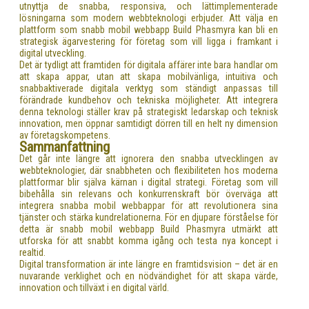
utnyttja de snabba, responsiva, och lättimplementerade
lösningarna som modern webbteknologi erbjuder. Att välja en
plattform som snabb mobil webbapp Build Phasmyra kan bli en
strategisk ägarvestering för företag som vill ligga i framkant i
digital utveckling.
Det är tydligt att framtiden för digitala affärer inte bara handlar om
att skapa appar, utan att skapa mobilvänliga, intuitiva och
snabbaktiverade digitala verktyg som ständigt anpassas till
förändrade kundbehov och tekniska möjligheter. Att integrera
denna teknologi ställer krav på strategiskt ledarskap och teknisk
innovation, men öppnar samtidigt dörren till en helt ny dimension
av företagskompetens.
Sammanfattning
Det går inte längre att ignorera den snabba utvecklingen av
webbteknologier, där snabbheten och flexibiliteten hos moderna
plattformar blir själva kärnan i digital strategi. Företag som vill
bibehålla sin relevans och konkurrenskraft bör överväga att
integrera snabba mobil webbappar för att revolutionera sina
tjänster och stärka kundrelationerna. För en djupare förståelse för
detta är snabb mobil webbapp Build Phasmyra utmärkt att
utforska för att snabbt komma igång och testa nya koncept i
realtid.
Digital transformation är inte längre en framtidsvision – det är en
nuvarande verklighet och en nödvändighet för att skapa värde,
innovation och tillväxt i en digital värld.