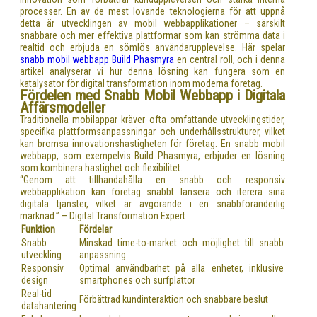
processer. En av de mest lovande teknologierna för att uppnå
detta är utvecklingen av mobil webbapplikationer – särskilt
snabbare och mer effektiva plattformar som kan strömma data i
realtid och erbjuda en sömlös användarupplevelse. Här spelar
snabb mobil webbapp Build Phasmyra
en central roll, och i denna
artikel analyserar vi hur denna lösning kan fungera som en
katalysator för digital transformation inom moderna företag.
Fördelen med Snabb Mobil Webbapp i Digitala
Affärsmodeller
Traditionella mobilappar kräver ofta omfattande utvecklingstider,
specifika plattformsanpassningar och underhållsstrukturer, vilket
kan bromsa innovationshastigheten för företag. En snabb mobil
webbapp, som exempelvis Build Phasmyra, erbjuder en lösning
som kombinera hastighet och flexibilitet.
“Genom att tillhandahålla en snabb och responsiv
webbapplikation kan företag snabbt lansera och iterera sina
digitala tjänster, vilket är avgörande i en snabbföränderlig
marknad.” – Digital Transformation Expert
Funktion
Fördelar
Snabb
Minskad time-to-market och möjlighet till snabb
utveckling
anpassning
Responsiv
Optimal användbarhet på alla enheter, inklusive
design
smartphones och surfplattor
Real-tid
Förbättrad kundinteraktion och snabbare beslut
datahantering