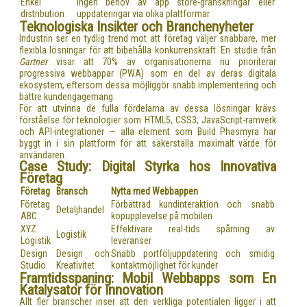
Enkel
Ingen behov av app store-granskningar eller
distribution
uppdateringar via olika plattformar
Teknologiska Insikter och Branchenyheter
Industrin ser en tydlig trend mot att företag väljer snabbare, mer
flexibla lösningar för att bibehålla konkurrenskraft. En studie från
Gartner
visar att 70% av organisationerna nu prioriterar
progressiva webbappar (PWA) som en del av deras digitala
ekosystem, eftersom dessa möjliggör snabb implementering och
bättre kundengagemang.
För att utvinna de fulla fördelarna av dessa lösningar krävs
förståelse för teknologier som HTML5, CSS3, JavaScript-ramverk
och API-integrationer — alla element som Build Phasmyra har
byggt in i sin plattform för att säkerställa maximalt värde för
användaren.
Case Study: Digital Styrka hos Innovativa
Företag
Företag
Bransch
Nytta med Webbappen
Företag
Förbättrad kundinteraktion och snabb
Detaljhandel
ABC
köpupplevelse på mobilen
XYZ
Effektivare real-tids spårning av
Logistik
Logistik
leveranser
Design
Design och
Snabb portföljuppdatering och smidig
Studio
Kreativitet
kontaktmöjlighet för kunder
Framtidsspaning: Mobil Webbapps som En
Katalysator för Innovation
Allt fler branscher inser att den verkliga potentialen ligger i att