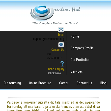
Email
Home
support@creationhub.org
Company Profile
Contact Us
+91
9506500007
Our Portfolio
Send Enquiry
Services
Click here
Outsourcing
Online Brochure
Career
Contact Us
Blog
På dagens konkurrensutsatta digitala marknad är det avgörande
för företag att inte bara följa tekniska trender, utan att aktivt driva
innovation som förbättrar kundupplevelsen och stärka interna