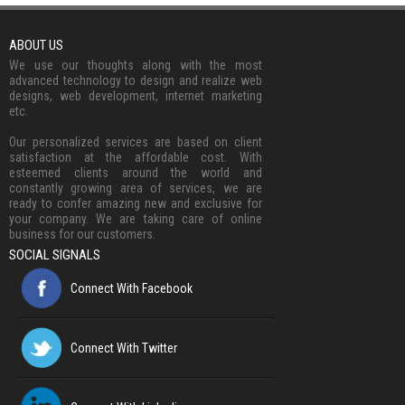
ABOUT US
We use our thoughts along with the most
advanced technology to design and realize web
designs, web development, internet marketing
etc.
Our personalized services are based on client
satisfaction at the affordable cost. With
esteemed clients around the world and
constantly growing area of services, we are
ready to confer amazing new and exclusive for
your company. We are taking care of online
business for our customers.
SOCIAL SIGNALS
Connect With Facebook
Connect With Twitter