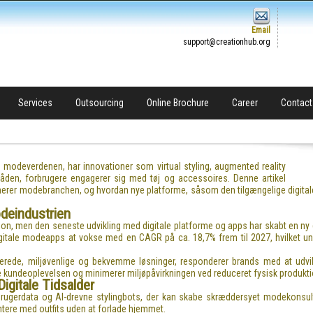
Email
support@creationhub.org
Services
Outsourcing
Online Brochure
Career
Contact
m modeverdenen, har innovationer som virtual styling, augmented reality
måden, forbrugere engagerer sig med tøj og accessoires. Denne artikel
onerer modebranchen, og hvordan nye platforme, såsom den tilgængelige digitale 
deindustrien
ion, men den seneste udvikling med digitale platforme og apps har skabt en ny 
itale modeapps at vokse med en CAGR på ca. 18,7% frem til 2027, hvilket under
erede, miljøvenlige og bekvemme løsninger, responderer brands med at udvikl
e kundeoplevelsen og minimerer miljøpåvirkningen ved reduceret fysisk produkti
Digitale Tidsalder
rugerdata og AI-drevne stylingbots, der kan skabe skræddersyet modekonsulta
ntere med outfits uden at forlade hjemmet.