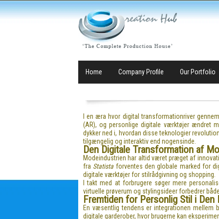
Home
Company Profile
Our Portfolio
I en æra hvor digital transformationriver genne
(AR), og personlige digitale værktøjer ændret 
dykker ned i, hvordan disse teknologier revoluti
tilgængelig og interaktiv end nogensinde.
Den Digitale Transformation af Mo
Modeindustrien har altid været præget af innovat
fra
Statista
forventes den globale marked for dig
digitale værktøjer for stilrådgivning og shopping.
I takt med at forbrugere søger mere personalis
virtuelle prøverum og stylingsideer forbedrer båd
Fremtiden for Personlig Stil i Den 
En væsentlig tendens er integrationen mellem b
digitale garderober, hvor brugerne kan eksperime