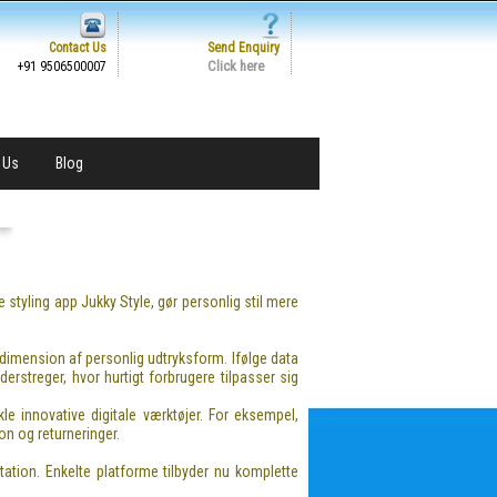
Contact Us
Send Enquiry
Click here
+91 9506500007
 Us
Blog
styling app Jukky Style, gør personlig stil mere
dimension af personlig udtryksform. Ifølge data
streger, hvor hurtigt forbrugere tilpasser sig
e innovative digitale værktøjer. For eksempel,
on og returneringer.
tion. Enkelte platforme tilbyder nu komplette