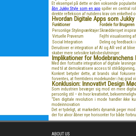
Et eksempel på dette er den voksende popularitet 
åbn Jukky Style som en app
spiller en central ro
direkte refleksion af nutidens krav om enkelhed 
Hvordan Digitale Apps som Jukky 
Funktioner
Fordele for Brugeren
Personlige Stylingværktøjer
Skræddersyet inspirati
Virtuelle Prøverum
Fejlfri visualisering a
Social Integration
Deling og feedback i 
Derudover er integration af AI og AR ved at blive 
skaber mere selvsikre købsbeslutninger.
Implikationer for Modebranchens 
Med den fortsatte integration af digitale løsning
med til at demokratisere access til stilrådgivning, 
Konkret betyder dette, at brands skal fokusere 
forventes, at fremtidens modekunder i høj grad vil
Konklusion: Innovativt Design Mød
Som industrien bevæger sig mod en mere digital
personlig stil – én hvor kreativitet, bekvemmel
“Den digitale revolution i mode handler ikke k
modeinnovation
Det er tydeligt, at markedets dynamik peger mod e
der for alvor åbner nye horisonter for både forbr
ABOUT US