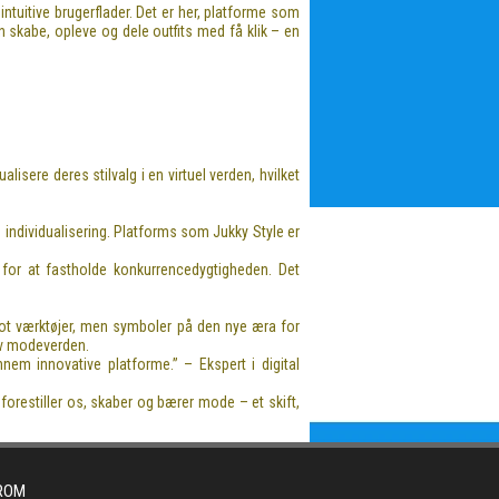
ntuitive brugerflader. Det er her, platforme som
kan skabe, opleve og dele outfits med få klik – en
isere deres stilvalg i en virtuel verden, hvilket
 individualisering. Platforms som Jukky Style er
r for at fastholde konkurrencedygtigheden. Det
ot værktøjer, men symboler på den nye æra for
iv modeverden.
nem innovative platforme.” – Ekspert i digital
 forestiller os, skaber og bærer mode – et skift,
FROM