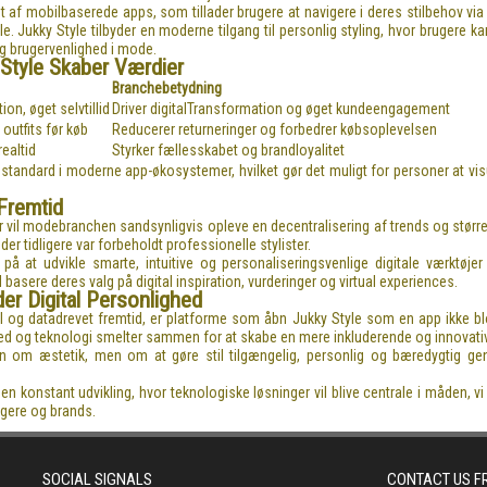
af mobilbaserede apps, som tillader brugere at navigere i deres stilbehov via i
lle. Jukky Style tilbyder en moderne tilgang til personlig styling, hvor brugere 
og brugervenlighed i mode.
Style Skaber Værdier
Branchebetydning
on, øget selvtillid
Driver digitalTransformation og øget kundeengagement
f outfits før køb
Reducerer returneringer og forbedrer købsoplevelsen
realtid
Styrker fællesskabet og brandloyalitet
standard i moderne app-økosystemer, hvilket gør det muligt for personer at visual
Fremtid
er vil modebranchen sandsynligvis opleve en decentralisering af trends og større
der tidligere var forbeholdt professionelle stylister.
på at udvikle smarte, intuitive og personaliseringsvenlige digitale værktøje
 basere deres valg på digital inspiration, vurderinger og virtual experiences.
er Digital Personlighed
 og datadrevet fremtid, er platforme som åbn Jukky Style som en app ikke bl
ighed og teknologi smelter sammen for at skabe en mere inkluderende og innovat
un om æstetik, men om at gøre stil tilgængelig, personlig og bæredygtig gen
n konstant udvikling, hvor teknologiske løsninger vil blive centrale i måden, vi
ugere og brands.
SOCIAL SIGNALS
CONTACT US 