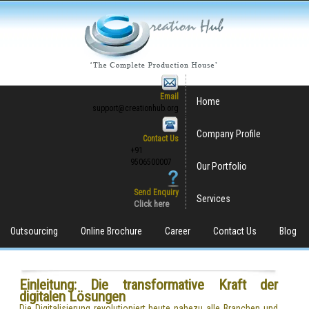
Email
Home
support@creationhub.org
Company Profile
Contact Us
+91
9506500007
Our Portfolio
Send Enquiry
Services
Click here
Outsourcing
Online Brochure
Career
Contact Us
Blog
Einleitung: Die transformative Kraft der
digitalen Lösungen
Die Digitalisierung revolutioniert heute nahezu alle Branchen und