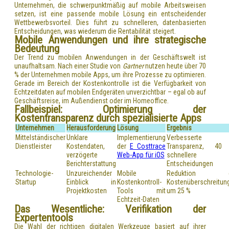
Unternehmen, die schwerpunktmäßig auf mobile Arbeitsweisen
setzen, ist eine passende mobile Lösung ein entscheidender
Wettbewerbsvorteil. Dies führt zu schnelleren, datenbasierten
Entscheidungen, was wiederum die Rentabilität steigert.
Mobile Anwendungen und ihre strategische
Bedeutung
Der Trend zu mobilen Anwendungen in der Geschäftswelt ist
unaufhaltsam. Nach einer Studie von
Gartner
nutzen heute über 70
% der Unternehmen mobile Apps, um ihre Prozesse zu optimieren.
Gerade im Bereich der Kostenkontrolle ist die Verfügbarkeit von
Echtzeitdaten auf mobilen Endgeräten unverzichtbar – egal ob auf
Geschäftsreise, im Außendienst oder im Homeoffice.
Fallbeispiel: Optimierung der
Kostentransparenz durch spezialisierte Apps
Unternehmen
Herausforderung
Lösung
Ergebnis
Mittelständischer
Unklare
Implementierung
Verbesserte
Dienstleister
Kostendaten,
der
E Costtrace
Transparenz, 4
verzögerte
Web-App für iOS
schnellere
Berichterstattung
Entscheidungen
Technologie-
Unzureichender
Mobile
Reduktion d
Startup
Einblick in
Kostenkontroll-
Kostenüberschreitun
Projektkosten
Tools mit
um 25 %
Echtzeit-Daten
Das Wesentliche: Verifikation der
Expertentools
Die Wahl der richtigen digitalen Werkzeuge basiert auf ihrer