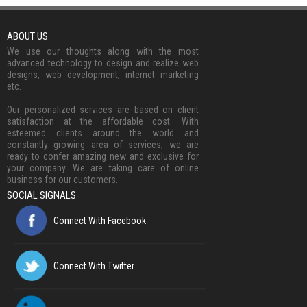
ABOUT US
We use our thoughts along with the most
advanced technology to design and realize web
designs, web development, internet marketing
etc.
Our personalized services are based on client
satisfaction at the affordable cost. With
esteemed clients around the world and
constantly growing area of services, we are
ready to confer amazing new and exclusive for
your company. We are taking care of online
business for our customers.
SOCIAL SIGNALS
Connect With Facebook
Connect With Twitter