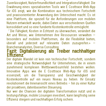
Zuverlässigkeit, Nutzerfreundlichkeit und Integrationsfähigkeit. Die
Erwähnung eines spezialisierten Tools wie E Costtrace Web-App
für iOS zeigt, wie die Kombination aus technischem Fortschritt
und praxisorientierter Anwendung den Unterschied macht. Es ist
eine Plattform, die speziell für die Anforderungen von mobilen
Nutzern entwickelt wurde, dabei Daten aus verschiedenen Quellen
konsolidiert und so eine fundierte Kostenkontrolle ermöglicht.
「Die Fähigkeit, Kosten in Echtzeit zu überwachen, verändert die
Art und Weise, wie Unternehmen ihre Ressourcen verwalten —
besonders auf mobilen Plattformen, die die Flexibilität bieten,
überall und jederzeit auf relevante Daten zuzugreifen.» —
Branchenanalysten, Diversa Consulting
Fazit: Digitalisierung als Treiber nachhaltiger
Effizienz
Der digitale Wandel ist kein rein technischer Fortschritt, sondern
eine strategische Notwendigkeit für Unternehmen, die in einem
zunehmend komplexen Wettbewerbsumfeld bestehen wollen.
Innovative Apps wie die E Costtrace Web-App für iOS sind
essenziell, um die Transparenz und Geschwindigkeit der
Kostenkontrolle auf ein neues Niveau zu heben. Ihr Einsatz
revolutioniert die Innenansicht eines Betriebs – hin zu einer Kultur
der proaktiven, datenbasierten Steuerung.
Nur wer die Chancen der digitalen Transformation nutzt und in
leistungsfähige, mobile Lösungen investiert, kann langfristig seine
Effizienz steigern und nachhaltigen Erfolg sichern.