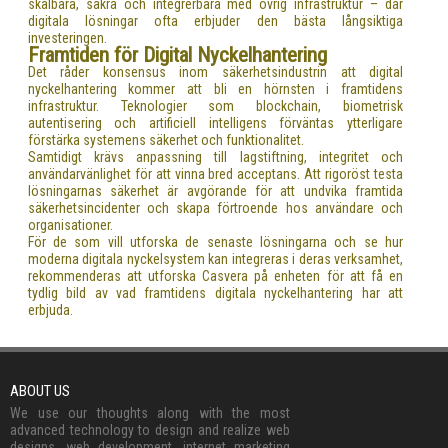
skalbara, säkra och integrerbara med övrig infrastruktur – där
digitala lösningar ofta erbjuder den bästa långsiktiga
investeringen.
Framtiden för Digital Nyckelhantering
Det råder konsensus inom säkerhetsindustrin att digital
nyckelhantering kommer att bli en hörnsten i framtidens
infrastruktur. Teknologier som blockchain, biometrisk
autentisering och artificiell intelligens förväntas ytterligare
förstärka systemens säkerhet och funktionalitet.
Samtidigt krävs anpassning till lagstiftning, integritet och
användarvänlighet för att vinna bred acceptans. Att rigoröst testa
lösningarnas säkerhet är avgörande för att undvika framtida
säkerhetsincidenter och skapa förtroende hos användare och
organisationer.
För de som vill utforska de senaste lösningarna och se hur
moderna digitala nyckelsystem kan integreras i deras verksamhet,
rekommenderas att utforska Casvera på enheten för att få en
tydlig bild av vad framtidens digitala nyckelhantering har att
erbjuda.
ABOUT US
We use our thoughts along with the most
advanced technology to design and realize web
designs, web development, internet marketing