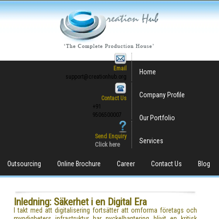
Email
Home
support@creationhub.org
Company Profile
Contact Us
+91
9506500007
Our Portfolio
Send Enquiry
Services
Click here
Outsourcing
Online Brochure
Career
Contact Us
Blog
Inledning: Säkerhet i en Digital Era
I takt med att digitalisering fortsätter att omforma företags och
myndigheters infrastruktur har nyckelhantering blivit en kritisk