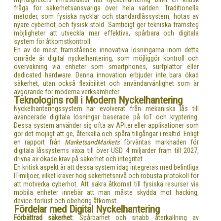
fråga för säkerhetsansvariga över hela världen. Traditionella
metoder, som fysiska nycklar och standardlåssystem, hotas av
nyare cyberhot och fysisk stöld. Samtidigt ger tekniska framsteg
möjligheter att utveckla mer effektiva, spårbara och digitala
system för åtkomstkontroll.
En av de mest framstående innovativa lösningarna inom detta
område är digital nyckelhantering, som möjliggör kontroll och
övervakning via enheter som smartphones, surfplattor eller
dedicated hardware. Denna innovation erbjuder inte bara ökad
säkerhet, utan också flexibilitet och användarvänlighet som är
avgörande för moderna verksamheter.
Teknologins roll i Modern Nyckelhantering
Nyckelhanteringssystem har evolverat från mekaniska lås till
avancerade digitala lösningar baserade på IoT och kryptering.
Dessa system använder sig ofta av API:er eller applikationer som
gör det möjligt att ge, återkalla och spåra tillgångar i realtid. Enligt
en rapport från
MarketsandMarkets
förväntas marknaden för
digitala låssystems växa till över USD 4 miljarder fram till 2027,
drivna av ökade krav på säkerhet och integritet.
En kritisk aspekt är att dessa system idag integreras med befintliga
IT-miljöer, vilket kräver hög säkerhetsnivå och robusta protokoll för
att motverka cyberhot. Att säkra åtkomst till fysiska resurser via
mobila enheter innebär att man måste skydda mot hacking,
device-förlust och obehörig åtkomst.
Fördelar med Digital Nyckelhantering
Förbättrad säkerhet:
Spårbarhet och snabb återkallning av