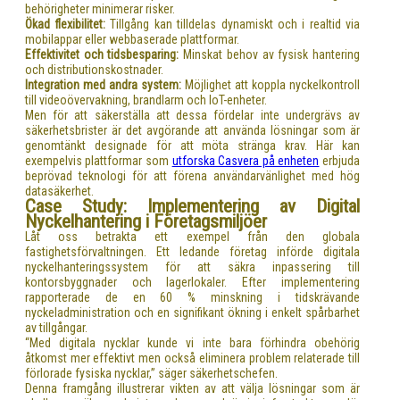
behörigheter minimerar risker.
Ökad flexibilitet:
Tillgång kan tilldelas dynamiskt och i realtid via
mobilappar eller webbaserade plattformar.
Effektivitet och tidsbesparing:
Minskat behov av fysisk hantering
och distributionskostnader.
Integration med andra system:
Möjlighet att koppla nyckelkontroll
till videoövervakning, brandlarm och IoT-enheter.
Men för att säkerställa att dessa fördelar inte undergrävs av
säkerhetsbrister är det avgörande att använda lösningar som är
genomtänkt designade för att möta stränga krav. Här kan
exempelvis plattformar som
utforska Casvera på enheten
erbjuda
beprövad teknologi för att förena användarvänlighet med hög
datasäkerhet.
Case Study: Implementering av Digital
Nyckelhantering i Företagsmiljöer
Låt oss betrakta ett exempel från den globala
fastighetsförvaltningen. Ett ledande företag införde digitala
nyckelhanteringssystem för att säkra inpassering till
kontorsbyggnader och lagerlokaler. Efter implementering
rapporterade de en 60 % minskning i tidskrävande
nyckeladministration och en signifikant ökning i enkelt spårbarhet
av tillgångar.
“Med digitala nycklar kunde vi inte bara förhindra obehörig
åtkomst mer effektivt men också eliminera problem relaterade till
förlorade fysiska nycklar,” säger säkerhetschefen.
Denna framgång illustrerar vikten av att välja lösningar som är